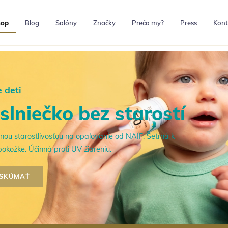
hop
Blog
Salóny
Značky
Prečo my?
Press
Kont
e deti
slniečko bez starostí
nou starostlivosťou na opaľovanie od NAÏF. Šetrná k
pokožke. Účinná proti UV žiareniu.
SKÚMAŤ