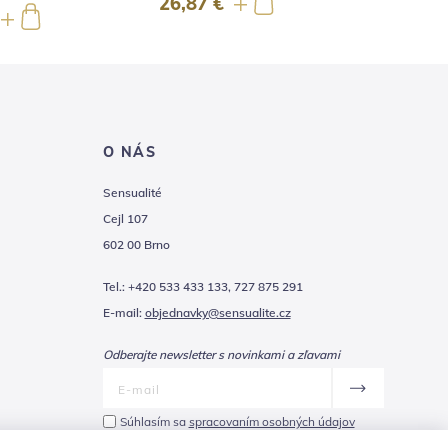
26,87 €
19,84
O NÁS
Sensualité
Cejl 107
602 00 Brno
Tel.: +420 533 433 133, 727 875 291
E-mail:
objednavky@sensualite.cz
Odberajte newsletter s novinkami a zľavami
Súhlasím sa
spracovaním osobných údajov