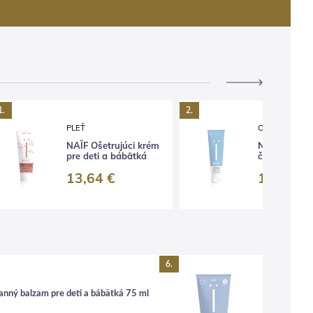
1.
2.
PLEŤ
ODLÍČENIE A 
NAÏF Ošetrujúci krém
NAÏF Odličov
pre deti a bábätká
čistiaci gél 
13,64 €
16,54 €
6.
nný balzam pre deti a bábätká 75 ml
NAÏF Pleťo