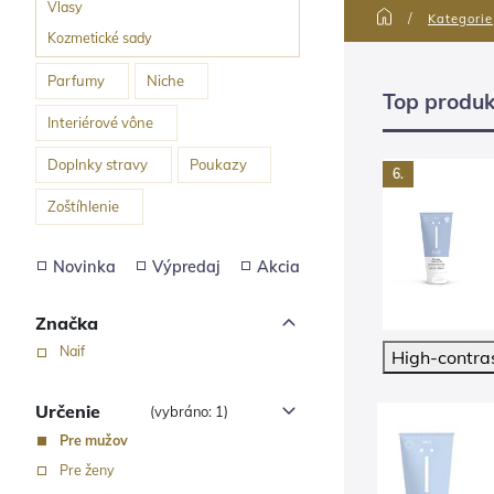
Vlasy
Kategorie
Kozmetické sady
Parfumy
Niche
Top produk
Interiérové vône
Doplnky stravy
Poukazy
5.
6.
STAROSTLIVOSŤ O
SŤ O PLEŤ
Zoštíhlenie
PLEŤ
leťový
NAÏF Denný
ošetrujúci krém
Novinka
Výpredaj
Akcia
26,87 €
Značka
Naif
High-contra
Určenie
(vybráno: 1)
4.
Pre mužov
NAÏF Odličovací a čistiaci gél pleťový 100 ml
Pre ženy