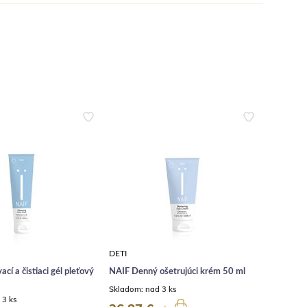
DETI
TELO
cí a čistiaci gél pleťový
NAÏF Denný ošetrujúci krém 50 ml
NAÏF Och
bábätká 
Skladom:
nad 3 ks
 3 ks
Skladom: