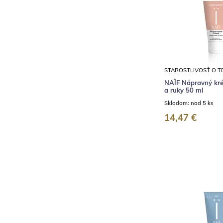
STAROSTLIVOSŤ O T
NAÏF Nápravný krém
a ruky 50 ml
Skladom:
nad 5 ks
14,47 €