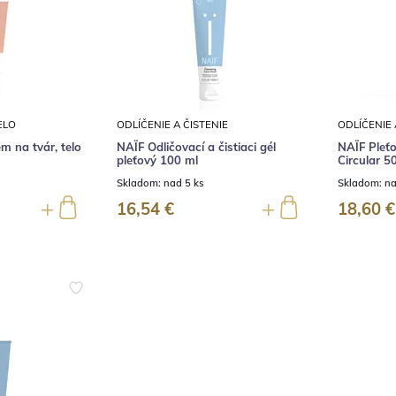
ELO
ODLÍČENIE A ČISTENIE
ODLÍČENIE 
 na tvár, telo
NAÏF Odličovací a čistiaci gél
NAÏF Pleť
pleťový 100 ml
Circular 5
Skladom:
nad 5 ks
Skladom:
na
16,54 €
18,60 €