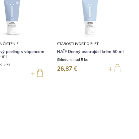
A ČISTENIE
STAROSTLIVOSŤ O PLEŤ
ový peeling s vápencom
NAÏF Denný ošetrujúci krém 50 ml
0 ml
Skladom:
nad 5 ks
d 5 ks
26,87 €