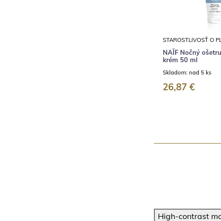
STAROSTLIVOSŤ O P
NAÏF Nočný ošetruj
krém 50 ml
Skladom:
nad 5 ks
26,87 €
High-contrast m