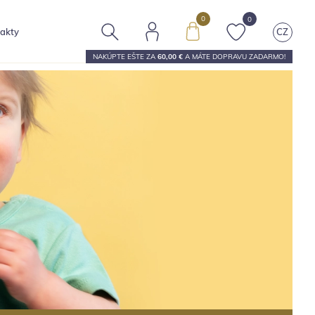
0
0
akty
CZ
NAKÚPTE EŠTE ZA
60,00 €
A MÁTE
DOPRAVU ZADARMO
!