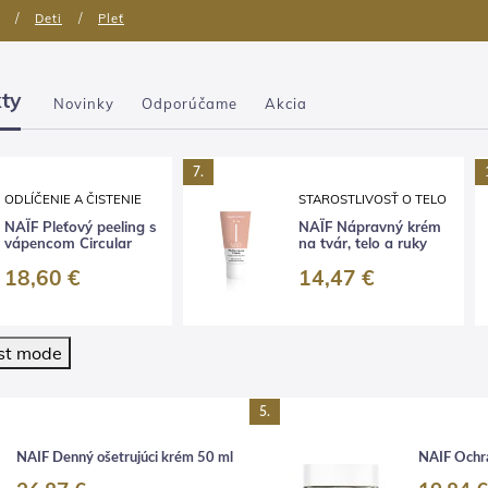
Deti
Pleť
ty
Novinky
Odporúčame
Akcia
7.
ODLÍČENIE A ČISTENIE
STAROSTLIVOSŤ O TELO
NAÏF Pleťový peeling s
NAÏF Nápravný krém
vápencom Circular
na tvár, telo a ruky
18,60 €
14,47 €
st mode
5.
NAÏF Denný ošetrujúci krém 50 ml
NAÏF Ochra