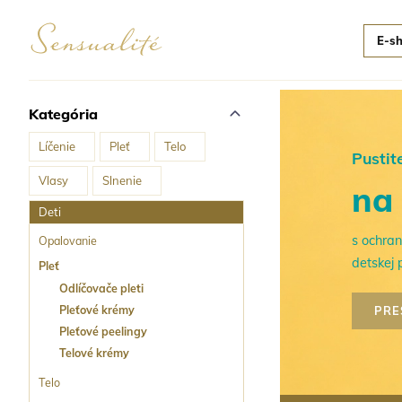
E-s
Kategória
Líčenie
Pleť
Telo
Pustit
Vlasy
Slnenie
na 
Deti
s ochran
Opalovanie
detskej 
Pleť
Odlíčovače pleti
Pleťové krémy
PRE
Pleťové peelingy
Telové krémy
Telo