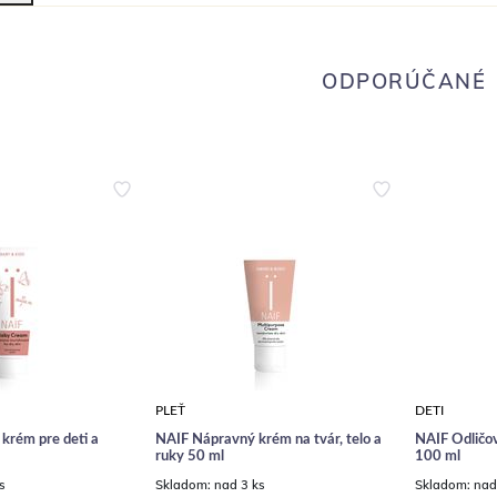
ODPORÚČANÉ
PLEŤ
DETI
 krém pre deti a
NAÏF Nápravný krém na tvár, telo a
NAÏF Odličova
ruky 50 ml
100 ml
s
Skladom:
nad 3 ks
Skladom:
nad