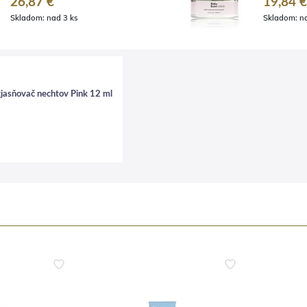
26,87 €
19,84 €
Skladom:
nad 3 ks
Skladom:
n
asňovač nechtov Pink 12 ml