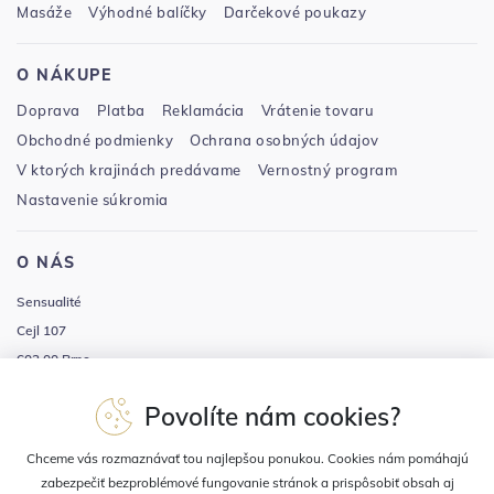
Masáže
Výhodné balíčky
Darčekové poukazy
O NÁKUPE
Doprava
Platba
Reklamácia
Vrátenie tovaru
Obchodné podmienky
Ochrana osobných údajov
V ktorých krajinách predávame
Vernostný program
Nastavenie súkromia
O NÁS
Sensualité
Cejl 107
602 00 Brno
Tel.: +420 533 433 133, 727 875 291
Povolíte nám cookies?
E-mail:
objednavky@sensualite.cz
Chceme vás rozmaznávať tou najlepšou ponukou. Cookies nám pomáhajú
zabezpečiť bezproblémové fungovanie stránok a prispôsobiť obsah aj