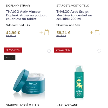
DOPLŇKY STRAVY
STAROSTLIVOSŤ O TELO
THALGO Activ Minceur
THALGO Activ Sculpt
Doplnok stravy na podporu
Masážny koncentrát na
chudnutia 90 tabliet
celulitídu 200 ml
Skladom:
nad 5 ks
Skladom:
nad 5 ks
42,99 €
58,21 €
53,74 €
72,76 €
ZĽAVA 20%
ZĽAVA 20%
AKCIA
STAROSTLIVOSŤ O TELO
NA OPAĽOVANIE