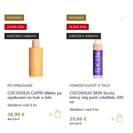
NOVINKA
NOVINKA
ZĽAVA 25%
ZĽAVA 25%
DARČEK K NÁKUPU
DARČEK K NÁKUPU
PO OPAĽOVANÍ
STAROSTLIVOSŤ O TELO
COCOSOLIS CAPRI Mlieko po
COCOSOLIS SKIN Suchý
opaľovaní na tvár a telo
telový olej proti celulitídu 200
ml
Skladom:
nad 5 ks
Skladom:
nad 5 ks
36,90 €
35,66 €
49,19 €
47,54 €