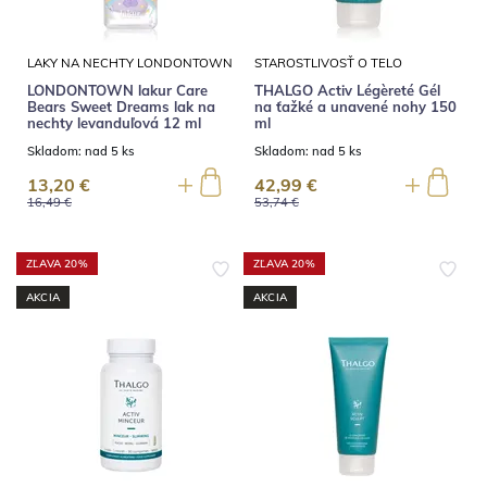
LAKY NA NECHTY LONDONTOWN
STAROSTLIVOSŤ O TELO
LONDONTOWN lakur Care
THALGO Activ Légèreté Gél
Bears Sweet Dreams lak na
na ťažké a unavené nohy 150
nechty levanduľová 12 ml
ml
Skladom:
nad 5 ks
Skladom:
nad 5 ks
13,20 €
42,99 €
16,49 €
53,74 €
ZĽAVA 20%
ZĽAVA 20%
AKCIA
AKCIA