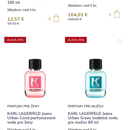
100 ml
Skladom:
nad 5 ks
Skladom:
nad 5 ks
104,01 €
12,57 €
130,01 €
15,71 €
ZĽAVA 25%
ZĽAVA 25%
PARFUMY PRE ŽENY
PARFUMY PRE MUŽOV
KARL LAGERFELD Jeans
KARL LAGERFELD Jeans
Urban Coral parfumovaná
Urban Green toaletná voda
voda pre ženy
pre mužov 60 ml
Skladom:
nad 5 ks
Skladom:
nad 5 ks