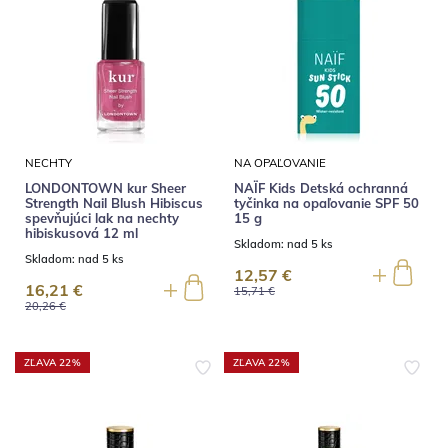
NECHTY
NA OPAĽOVANIE
LONDONTOWN kur Sheer
NAÏF Kids Detská ochranná
Strength Nail Blush Hibiscus
tyčinka na opaľovanie SPF 50
spevňujúci lak na nechty
15 g
hibiskusová 12 ml
Skladom:
nad 5 ks
Skladom:
nad 5 ks
12,57 €
16,21 €
15,71 €
20,26 €
ZĽAVA 22%
ZĽAVA 22%