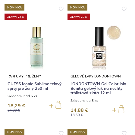
NOVINKA
NOVINKA
ZĽAVA 25%
ZĽAVA 20%
PARFUMY PRE ŽENY
GELOVÉ LAKY LONDONTOWN
GUESS Iconic Sublime telový
LONDONTOWN Gel Color Isla
sprej pre ženy 250 ml
Bonita gélový lak na nechty
trblietavá zlatá 12 ml
Skladom:
nad 5 ks
Skladom:
do 5 ks
18,29 €
14,88 €
24,39 €
18,60 €
NOVINKA
NOVINKA