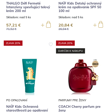
THALGO Défi Fermeté
NAÏF Kids Detský ochranný
Intenzívny spevňujúci telový
krém na opaľovanie SPF 50
krém 200 ml
100 ml
Skladom:
nad 5 ks
Skladom:
nad 5 ks
57,21 €
20,84 €
71,52 €
26,04 €
ZĽAVA 20%
ZĽAVA 20%
DARČEK K NÁKUPU
PO OPAĽOVANÍ
PARFUMY PRE ŽENY
NAÏF Kids Ochranná
COACH Cherry parfum pre
starostlivosti po opaľovaní
ženy