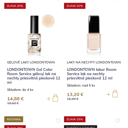
ZĽAVA 20%
ZĽAVA 20%
GELOVÉ LAKY LONDONTOWN
LAKY NA NECHTY LONDONTOWN
LONDONTOWN Gel Color
LONDONTOWN lakur Room
Room Service gélový lak na
Service lak na nechty
nechty priesvitná piesková 12
priesvitná piesková 12 ml
ml
Skladom:
nad 5 ks
Skladom:
do 4 ks
13,20 €
14,88 €
16,49 €
18,60 €
NOVINKA
ZĽAVA 25%