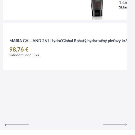
18,60 €
Skladom:
MARIA GALLAND 261 Hydra'Global Bohatý hydratačný pleťový krém 5
98,76 €
Skladom:
nad 3 ks
9.
deti a bábätká 75 ml
MARIA GALLAND Discovery r
40,91 €
Skladom: