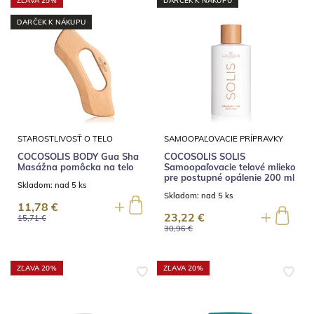
ZĽAVA 25%
DARČEK K NÁKUPU
DARČEK K NÁKUPU
STAROSTLIVOSŤ O TELO
SAMOOPAĽOVACIE PRÍPRAVKY
COCOSOLIS BODY Gua Sha
COCOSOLIS SOLIS
Masážna pomôcka na telo
Samoopaľovacie telové mlieko
pre postupné opálenie 200 ml
Skladom:
nad 5 ks
Skladom:
nad 5 ks
11,78 €
23,22 €
15,71 €
30,96 €
ZĽAVA 20%
ZĽAVA 20%