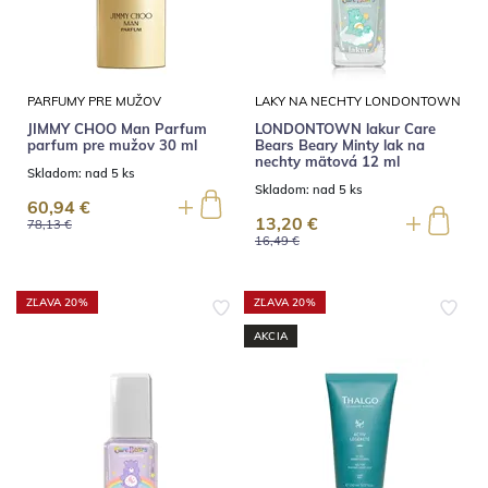
PARFUMY PRE MUŽOV
LAKY NA NECHTY LONDONTOWN
JIMMY CHOO Man Parfum
LONDONTOWN lakur Care
parfum pre mužov 30 ml
Bears Beary Minty lak na
nechty mätová 12 ml
Skladom:
nad 5 ks
Skladom:
nad 5 ks
60,94 €
13,20 €
78,13 €
16,49 €
ZĽAVA 20%
ZĽAVA 20%
AKCIA