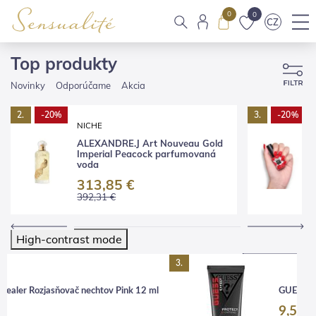
0
0
CZ
Top produkty
Novinky
Odporúčame
Akcia
2.
-20%
3.
-20%
NICHE
ALEXANDRE.J Art Nouveau Gold
Imperial Peacock parfumovaná
voda
313,85 €
392,31 €
High-contrast mode
3.
ealer Rozjasňovač nechtov Pink 12 ml
GUESS Gr
9,55 €