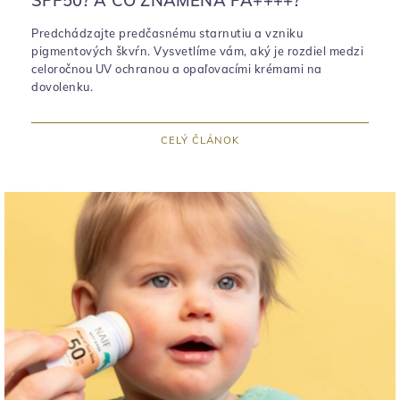
SPF50? A ČO ZNAMENÁ PA++++?
Predchádzajte predčasnému starnutiu a vzniku
pigmentových škvŕn. Vysvetlíme vám, aký je rozdiel medzi
celoročnou UV ochranou a opaľovacími krémami na
dovolenku.
CELÝ ČLÁNOK