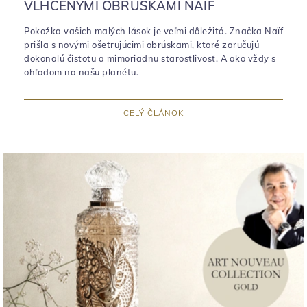
VLHČENÝMI OBRÚSKAMI NAÏF
Pokožka vašich malých lások je veľmi dôležitá. Značka Naïf
prišla s novými ošetrujúcimi obrúskami, ktoré zaručujú
dokonalú čistotu a mimoriadnu starostlivosť. A ako vždy s
ohľadom na našu planétu.
CELÝ ČLÁNOK