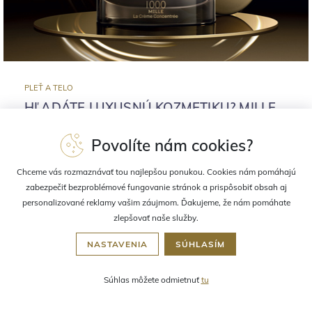
PLEŤ A TELO
HĽADÁTE LUXUSNÚ KOZMETIKU? MILLE
JE STAROSTLIVOSŤ O PLEŤ PRE
NÁROČNÉ ŽENY.
Povolíte nám cookies?
Kozmetika Maria Galland Paris ukrýva poklad pre
Chceme vás rozmaznávať tou najlepšou ponukou. Cookies nám pomáhajú
najnáročnejšie klientky od 30 rokov. Ide o vysoko účinnú
zabezpečiť bezproblémové fungovanie stránok a prispôsobiť obsah aj
líniu Mille so zlatom, bielymi hľuzovkami a ďalšími
personalizované reklamy vašim záujmom. Ďakujeme, že nám pomáhate
vynikajúcimi prísadami.
zlepšovať naše služby.
NASTAVENIA
SÚHLASÍM
CELÝ ČLÁNOK
Súhlas môžete odmietnuť
tu