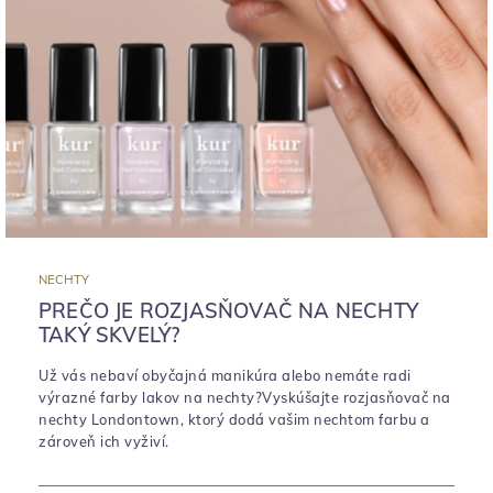
NECHTY
PREČO JE ROZJASŇOVAČ NA NECHTY
TAKÝ SKVELÝ?
Už vás nebaví obyčajná manikúra alebo nemáte radi
výrazné farby lakov na nechty?Vyskúšajte rozjasňovač na
nechty Londontown, ktorý dodá vašim nechtom farbu a
zároveň ich vyživí.