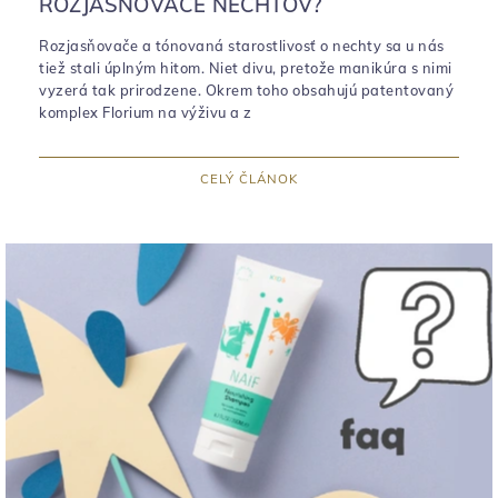
ROZJASŇOVAČE NECHTOV?
Rozjasňovače a tónovaná starostlivosť o nechty sa u nás
tiež stali úplným hitom. Niet divu, pretože manikúra s nimi
vyzerá tak prirodzene. Okrem toho obsahujú patentovaný
komplex Florium na výživu a z
CELÝ ČLÁNOK