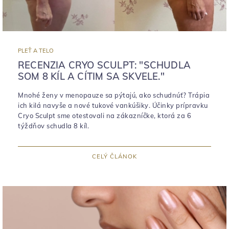
PLEŤ A TELO
RECENZIA CRYO SCULPT: "SCHUDLA
SOM 8 KÍL A CÍTIM SA SKVELE."
Mnohé ženy v menopauze sa pýtajú, ako schudnúť? Trápia
ich kilá navyše a nové tukové vankúšiky. Účinky prípravku
Cryo Sculpt sme otestovali na zákazníčke, ktorá za 6
týždňov schudla 8 kíl.
CELÝ ČLÁNOK