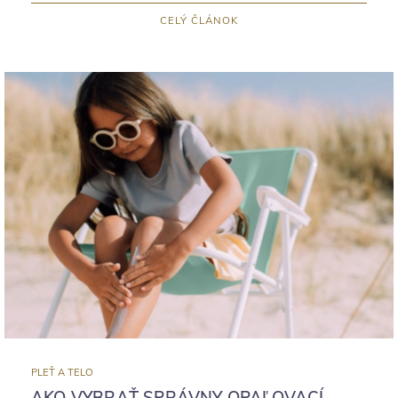
CELÝ ČLÁNOK
PLEŤ A TELO
AKO VYBRAŤ SPRÁVNY OPAĽOVACÍ