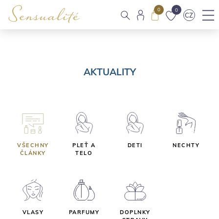
0
0
CZ
AKTUALITY
VŠECHNY
PLEŤ A
DETI
NECHTY
ČLÁNKY
TELO
VLASY
PARFUMY
DOPLNKY