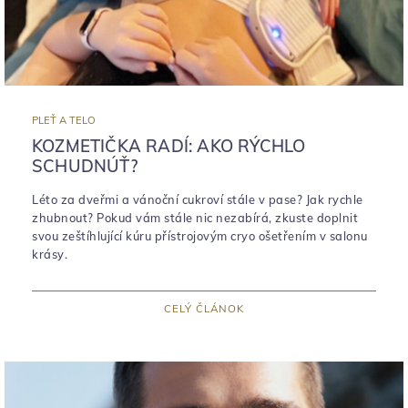
PLEŤ A TELO
KOZMETIČKA RADÍ: AKO RÝCHLO
SCHUDNÚŤ?
Léto za dveřmi a vánoční cukroví stále v pase? Jak rychle
zhubnout? Pokud vám stále nic nezabírá, zkuste doplnit
svou zeštíhlující kúru přístrojovým cryo ošetřením v salonu
krásy.
CELÝ ČLÁNOK