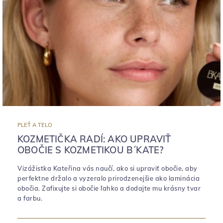
PLEŤ A TELO
KOZMETIČKA RADÍ: AKO UPRAVIŤ
OBOČIE S KOZMETIKOU B´KATE?
Vizážistka Kateřina vás naučí, ako si upraviť obočie, aby
perfektne držalo a vyzeralo prirodzenejšie ako laminácia
obočia. Zafixujte si obočie ľahko a dodajte mu krásny tvar
a farbu.