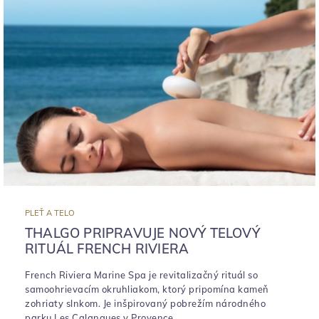
PLEŤ A TELO
THALGO PRIPRAVUJE NOVÝ TELOVÝ
RITUÁL FRENCH RIVIERA
French Riviera Marine Spa je revitalizačný rituál so
samoohrievacím okruhliakom, ktorý pripomína kameň
zohriaty slnkom. Je inšpirovaný pobrežím národného
parku Les Calanques v Provence.