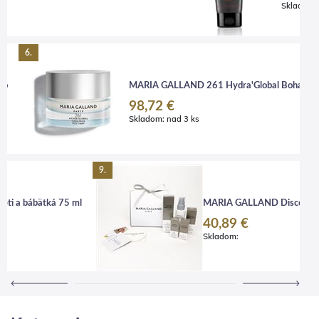
Skladom:
6.
ko
MARIA GALLAND 261 Hydra'Global Bohatý hy
98,72 €
Skladom:
nad 3 ks
9.
deti a bábätká 75 ml
MARIA GALLAND Discovery r
40,89 €
Skladom: