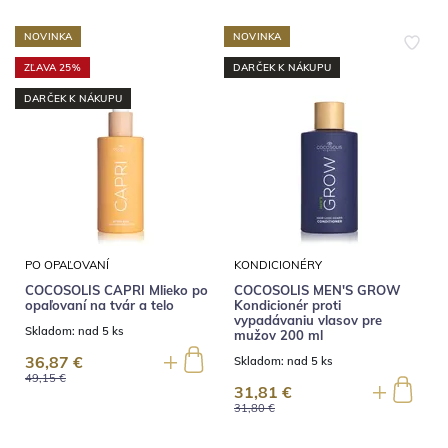
NOVINKA
NOVINKA
ZĽAVA 25%
DARČEK K NÁKUPU
DARČEK K NÁKUPU
PO OPAĽOVANÍ
KONDICIONÉRY
COCOSOLIS CAPRI Mlieko po
COCOSOLIS MEN'S GROW
opaľovaní na tvár a telo
Kondicionér proti
vypadávaniu vlasov pre
Skladom:
nad 5 ks
mužov 200 ml
36,87 €
Skladom:
nad 5 ks
49,15 €
31,81 €
31,80 €