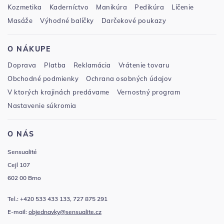
Kozmetika
Kaderníctvo
Manikúra
Pedikúra
Líčenie
Masáže
Výhodné balíčky
Darčekové poukazy
O NÁKUPE
Doprava
Platba
Reklamácia
Vrátenie tovaru
Obchodné podmienky
Ochrana osobných údajov
V ktorých krajinách predávame
Vernostný program
Nastavenie súkromia
O NÁS
Sensualité
Cejl 107
602 00 Brno
Tel.: +420 533 433 133, 727 875 291
E-mail:
objednavky@sensualite.cz