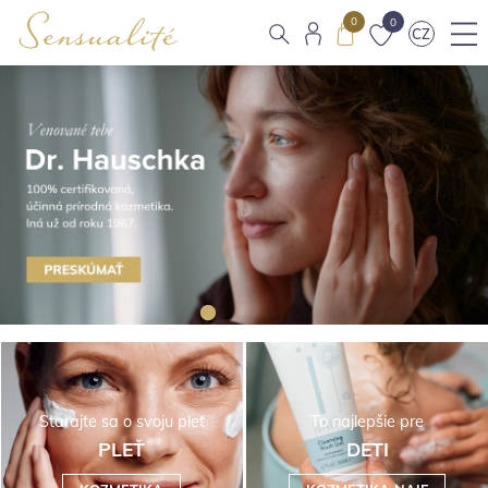
0
0
CZ
Starajte sa o svoju pleť
To najlepšie pre
PLEŤ
DETI