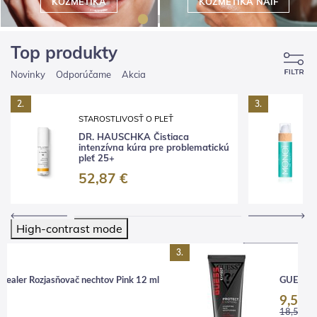
KOZMETIKA
KOZMETIKA NAIF
Top produkty
Novinky
Odporúčame
Akcia
2.
3.
STAROSTLIVOSŤ O PLEŤ
DR. HAUSCHKA Čistiaca
intenzívna kúra pre problematickú
pleť 25+
52,87 €
High-contrast mode
3.
ealer Rozjasňovač nechtov Pink 12 ml
GUESS Gr
9,54 €
18,59 €