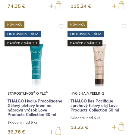
74,35 €
115,24 €
NOVINKA
NOVINKA
LIMITOVANÁ EDÍCIA
LIMITOVANÁ EDÍCIA
DARČEK K NÁKUPU
DARČEK K NÁKUPU
STAROSTLIVOSŤ O PLEŤ
HYGIENA A PEELING
THALGO Hyalu-Procollagene
THALGO Îles Pacifique
Gélový pleťový krém na
sprchový telový olej Love
nápravu vrások Love
Products Collection 50 ml
Products Collection 30 ml
Skladom:
nad 5 ks
Skladom:
nad 5 ks
13,22 €
36,76 €