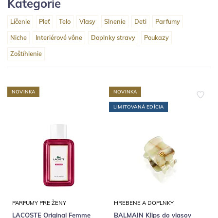
Kategorie
Líčenie
Pleť
Telo
Vlasy
Slnenie
Deti
Parfumy
Niche
Interiérové vône
Doplnky stravy
Poukazy
Zoštíhlenie
NOVINKA
NOVINKA
LIMITOVANÁ EDÍCIA
PARFUMY PRE ŽENY
HREBENE A DOPLNKY
LACOSTE Original Femme
BALMAIN Klips do vlasov