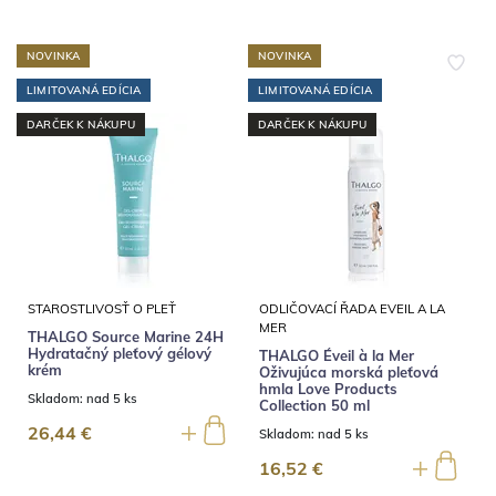
NOVINKA
NOVINKA
LIMITOVANÁ EDÍCIA
LIMITOVANÁ EDÍCIA
DARČEK K NÁKUPU
DARČEK K NÁKUPU
STAROSTLIVOSŤ O PLEŤ
ODLIČOVACÍ ŘADA EVEIL A LA
MER
THALGO Source Marine 24H
Hydratačný pleťový gélový
THALGO Éveil à la Mer
krém
Oživujúca morská pleťová
hmla Love Products
Skladom:
nad 5 ks
Collection 50 ml
26,44 €
Skladom:
nad 5 ks
16,52 €