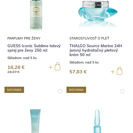
PARFUMY PRE ŽENY
STAROSTLIVOSŤ O PLEŤ
GUESS Iconic Sublime telový
THALGO Source Marine 24H
sprej pre ženy 250 ml
Jemný hydratačný pleťový
krém 50 ml
Skladom:
nad 5 ks
Skladom:
nad 5 ks
18,28 €
57,83 €
24,37 €
NOVINKA
NOVINKA