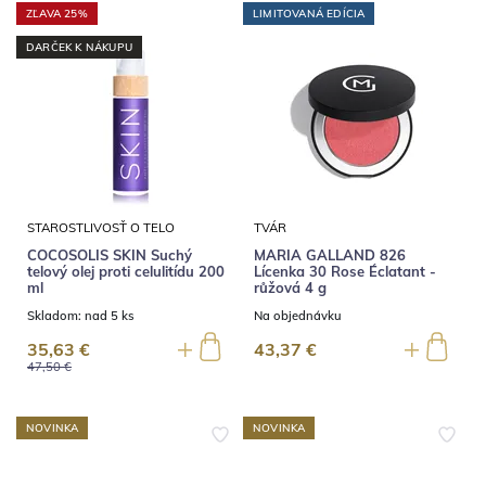
ZĽAVA 25%
LIMITOVANÁ EDÍCIA
DARČEK K NÁKUPU
STAROSTLIVOSŤ O TELO
TVÁR
COCOSOLIS SKIN Suchý
MARIA GALLAND 826
telový olej proti celulitídu 200
Lícenka 30 Rose Éclatant -
ml
růžová 4 g
Skladom:
nad 5 ks
Na objednávku
35,63 €
43,37 €
47,50 €
NOVINKA
NOVINKA