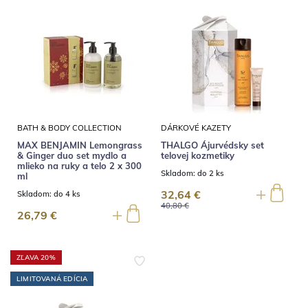
BATH & BODY COLLECTION
DÁRKOVÉ KAZETY
MAX BENJAMIN Lemongrass
THALGO Ájurvédsky set
& Ginger duo set mydlo a
telovej kozmetiky
mlieko na ruky a telo 2 x 300
Skladom:
do 2 ks
ml
32,64 €
Skladom:
do 4 ks
40,80 €
26,79 €
ZĽAVA 20%
LIMITOVANÁ EDÍCIA