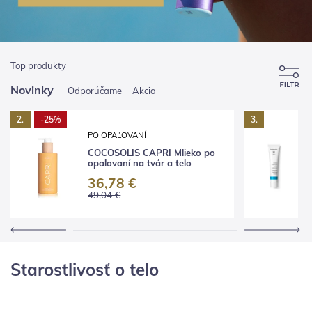
Top produkty
Novinky
Odporúčame
Akcia
2.
-25%
3.
S
PO OPAĽOVANÍ
D
COCOSOLIS CAPRI Mlieko po
k
opaľovaní na tvár a telo
p
36,78 €
49,04 €
Starostlivosť o telo