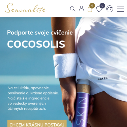
0
0
CZ