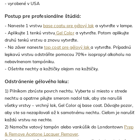
- vyrobené v USA
Postup pre profesionálne štúdiá:
- Naneste 1 vrstvu
base coatu pre gélový lak
a vytvrďte v lampe.
- Aplikujte 1 tenkú vrstvu
Gel Color
a vytvrďte. Potom aplikujte
druhú tenkú vrstvu a znovu vytvrďte.
- Na záver naneste
top coat pre gélový lak
a vytvrďte. Prípadnú
lepkavú vrstvu odstráňte pomocou 70%+ isopropyl alkoholu na
nebavlnenom tampóniku.
- Ošetrite nechty a kožtičky olejom na kožtičky.
Odstránenie gélového laku:
1) Pilníkom zbrúste povrch nechtu. Vyberte si miesto v strede
nechtu a opatrne pilujte smerom nadol tak, aby ste narušili
všetky vrstvy – vrchný lak, Gel Color aj base coat. Dávajte pozor,
aby ste sa nezapilovali až k samotnému nechtu. Cieľom je narušiť
každú vrstvu na nechte.
2) Namočte vatový tampón alebo vankúšik do Londontown
Prep
& Remove Acetone Lacquer Remover
.