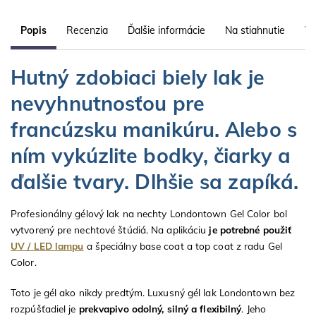
Popis
Recenzia
Ďalšie informácie
Na stiahnutie
Vl
Hutný zdobiaci biely lak je
nevyhnutnosťou pre
francúzsku manikúru. Alebo s
ním vykúzlite bodky, čiarky a
ďalšie tvary. Dlhšie sa zapíká.
Profesionálny gélový lak na nechty Londontown Gel Color bol
vytvorený pre nechtové štúdiá. Na aplikáciu
je potrebné použiť
UV / LED lampu
a špeciálny base coat a top coat z radu Gel
Color.
Toto je gél ako nikdy predtým. Luxusný gél lak Londontown bez
rozpúšťadiel je
prekvapivo odolný, silný a flexibilný
. Jeho