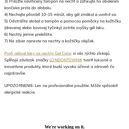
3) Priložte navlhčený tampón na necht a zafixujte ho obalením
končeka prsta do alobalu.
4) Nechajte pôsobiť 10–15 minút, aby gél zmäkol a uvoľnil sa.
5) Odstráňte alobal a tampón a pomocou pomôcky na kožtičku
(drevenej alebo kovovej tyčinky) zotrite zvyšky gél laku.
6) Nechty jemne preleštite.
7) Na záver naneste na nechty a kožtičky olejček.
Profi gélové laky na nechty Gel Color
si vás rýchlo získajú.
Spĺňajú záväzok značky
LONDONTOWN®
tvoriť luxusné a
inovatívne produkty, ktoré budú vysoko účinné a zároveň čo
najzdravšie.
UPOZORNENIE: Len na profesionálne použitie. Môže spôsobiť
alergické reakcie.