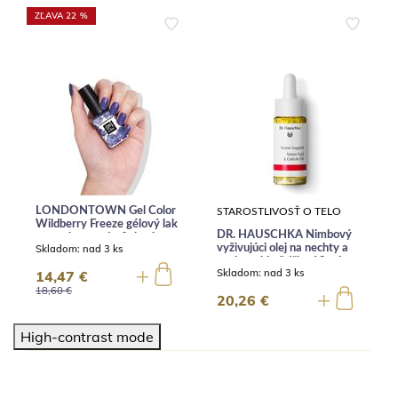
ZĽAVA 22 %
LONDONTOWN Gel Color
STAROSTLIVOSŤ O TELO
Wildberry Freeze gélový lak
DR. HAUSCHKA Nimbový
na nechty modrofialové
Skladom:
nad 3 ks
vyživujúci olej na nechty a
trblietky 12 ml
nechtovú kožtičku 18 ml
Skladom:
nad 3 ks
14,47 €
18,60 €
20,26 €
High-contrast mode