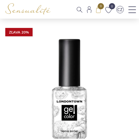
0
0
CZ
ZĽAVA 20%