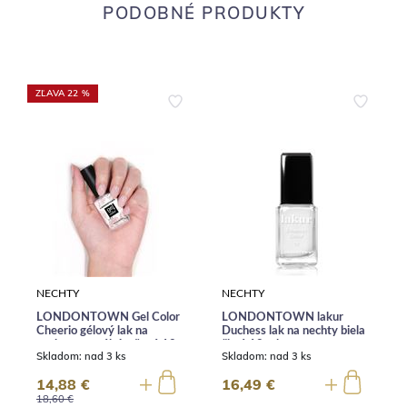
PODOBNÉ PRODUKTY
ZĽAVA 22 %
NECHTY
NECHTY
LONDONTOWN Gel Color
LONDONTOWN lakur
Cheerio gélový lak na
Duchess lak na nechty biela
nechty neutrální ružová 12
čistá 12 ml
Skladom:
nad 3 ks
Skladom:
nad 3 ks
ml
14,88 €
16,49 €
18,60 €