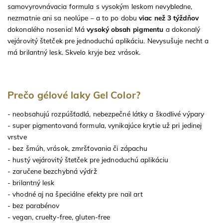
samovyrovnávacia formula s vysokým leskom nevybledne,
nezmatnie ani sa neolúpe – a to po dobu
viac než 3 týždňov
dokonalého nosenia! Má
vysoký obsah pigmentu
a dokonalý
vejárovitý štetček pre jednoduchú aplikáciu. Nevysušuje necht a
má brilantný lesk. Skvelo kryje bez vrások.
Prečo gélové laky Gel Color?
- neobsahujú rozpúšťadlá, nebezpečné látky a škodlivé výpary
- super pigmentovaná formula, vynikajúce krytie už pri jedinej
vrstve
- bez šmúh, vrások, zmršťovania či zápachu
- hustý vejárovitý štetček pre jednoduchú aplikáciu
- zaručene bezchybná výdrž
- brilantný lesk
- vhodné aj na špeciálne efekty pre nail art
- bez parabénov
- vegan, cruelty-free, gluten-free