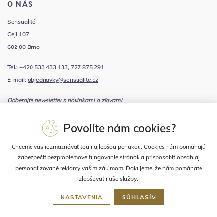
O NÁS
Sensualité
Cejl 107
602 00 Brno
Tel.: +420 533 433 133, 727 875 291
E-mail:
objednavky@sensualite.cz
Odberajte newsletter s novinkami a zľavami
Povolíte nám cookies?
Súhlasím sa
spracovaním osobných údajov
Chceme vás rozmaznávať tou najlepšou ponukou. Cookies nám pomáhajú
zabezpečiť bezproblémové fungovanie stránok a prispôsobiť obsah aj
personalizované reklamy vašim záujmom. Ďakujeme, že nám pomáhate
zlepšovať naše služby.
NASTAVENIA
SÚHLASÍM
2023 © Sensualité, prevádzkuje