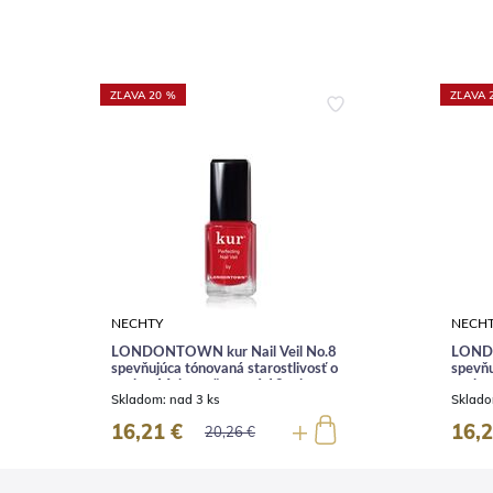
ZĽAVA 20 %
ZĽAVA 
NECHTY
NECH
LONDONTOWN kur Nail Veil No.8
LONDO
spevňujúca tónovaná starostlivosť o
spevňu
nechty Makovo červená 12 ml
nechty
Skladom:
nad 3 ks
Sklad
16,21 €
16,2
20,26 €