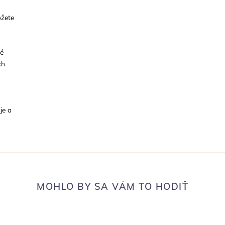
ôžete
é
ch
je a
MOHLO BY SA VÁM TO HODIŤ