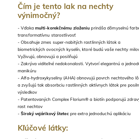
Čím je tento lak na nechty
výnimočný?
- Vďaka
multi-korekčnému zloženiu
prináša dômyselnú farb
transformatívnu starostlivosť
- Obsahuje zmes super-nabitých rastlinných látok a
biometrických ovocných kyselín, ktoré budú vaše nechty milov
Vyživujú, obnovujú a posilňujú
- Zakrýva viditeľné nedokonalosti. Vytvorí elegantnú a jedno
manikúru
- Alfa-hydroxykyseliny (AHA) obnovujú povrch nechtového l
a zvyšujú tak absorbciu rastlinných aktívnych látok pre posil
výsledkov
- Patentovaných Complex Florium® a biotín podporujú zdrav
rast nechtov
-
Široký vejárikový štetec
pre extra jednoduchú aplikáciu
Kľúčové látky: