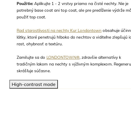
Použitie:
Aplikujte 1 - 2 vrstvy priamo na čisté nechty. Nie je
potrebný base coat ani top coat, ale pre predĺženie výdrže m
použiť top coat.
Rad starostlivosti na nechty Kur Londontown
obsahuje účinn
látky, ktoré penetrujú hlboko do nechtov a viditeľne zlepšujú i
rast, ohybnosť a textúru.
Zamilujte sa do
LONDONTOWN®
, zdravšie alternatívy k
tradičným lakom na nechty s výživným komplexom. Regeneru
skrášľuje súčasne.
High-contrast mode