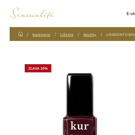
E-s
Kategorie
Líčenie
Nechty
LONDONTOWN kur
ZĽAVA 20%