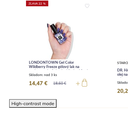
ZĽAVA 22 %
LONDONTOWN Gel Color
STARO
Wildberry Freeze gélový lak na
DR. H
nechty modrofialové trblietky 12 ml
l
Skladom:
nad 3 ks
olej n
ml
14,47 €
Sklad
18,60 €
20,2
High-contrast mode