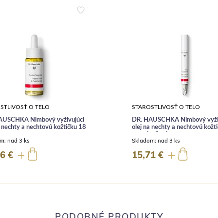
STLIVOSŤ O TELO
STAROSTLIVOSŤ O TELO
AUSCHKA Nimbový vyživujúci
DR. HAUSCHKA Nimbový vyživ
a nechty a nechtovú kožtičku 18
olej na nechty a nechtovú kožt
ceruzke 3 ml
om:
nad 3 ks
Skladom:
nad 3 ks
6 €
15,71 €
PODOBNÉ PRODUKTY