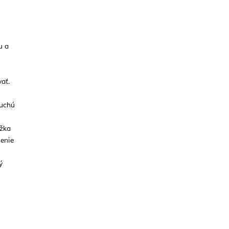
u a
ať.
duchú
ôžka
nenie
ý