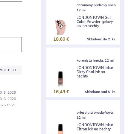
chrómový púdrovy sneh
,
12 ml
LONDONTOWN Gel
Color Powder gélový
lak na nechty
18,60 €
Skladom:
do 2 ks
korenistá hnedá
,
12 ml
LONDONTOWN lakur
70261609
Dirty Chai lak na
nechty
16,49 €
Skladom:
nad 5 ks
0. 8. 2026
0. 8. 2026
2026 11:21
priesvitná broskyňová
,
12 ml
LONDONTOWN lakur
Citron lak na nechty