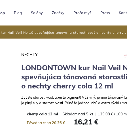
hop
Blog
Salóny
Značky
Prečo my?
Press
Kont
 Nail Veil No.10 spevňujúca tónovaná starostlivosť o nechty cherry c
NECHTY
LONDONTOWN kur Nail Veil N
spevňujúca tónovaná starostl
o nechty cherry cola 12 ml
Zvýšte starostlivosť, uberte pigment! Výživný, jemne tónovaný l
je plný sily a starostlivosti. Prináša jednoduchú a extra rýchlu m
cherry cola
12 ml
|
Skladom
nad 5 ks
|
135,08 € / 100 m
16,21 €
Pôvodná cena
20,26 €