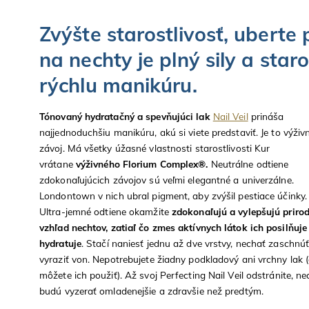
Zvýšte starostlivosť, uberte
na nechty je plný sily a star
rýchlu manikúru.
Tónovaný hydratačný a spevňujúci lak
Nail Veil
prináša
najjednoduchšiu manikúru, akú si viete predstaviť. Je to výživ
závoj. Má všetky úžasné vlastnosti starostlivosti Kur
vrátane
výživného Florium Complex®.
Neutrálne odtiene
zdokonaľujúcich závojov sú veľmi elegantné a univerzálne.
Londontown v nich ubral pigment, aby zvýšil pestiace účinky.
Ultra-jemné odtiene okamžite
zdokonaľujú a vylepšujú priro
vzhľad nechtov, zatiaľ čo zmes aktívnych látok ich posilňuje
hydratuje
. Stačí naniesť jednu až dve vrstvy, nechať zaschnúť
vyraziť von. Nepotrebujete žiadny podkladový ani vrchny lak (
môžete ich použiť). Až svoj Perfecting Nail Veil odstránite, ne
budú vyzerať omladenejšie a zdravšie než predtým.