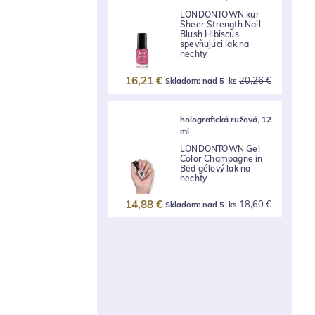
LONDONTOWN kur
Sheer Strength Nail
Blush Hibiscus
spevňujúci lak na
nechty
16,21 €
20,26 €
Skladom:
nad 5 ks
holografická ružová
,
12
ml
LONDONTOWN Gel
Color Champagne in
Bed gélový lak na
nechty
14,88 €
18,60 €
Skladom:
nad 5 ks