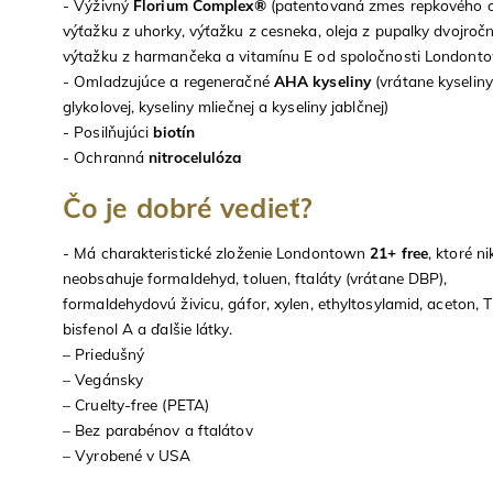
- Výživný
Florium Complex®
(patentovaná zmes repkového ol
výťažku z uhorky, výťažku z cesneka, oleja z pupalky dvojročn
výtažku z harmančeka a vitamínu E od spoločnosti Londont
- Omladzujúce a regeneračné
AHA kyseliny
(vrátane kyseliny
glykolovej, kyseliny mliečnej a kyseliny jablčnej)
- Posilňujúci
biotín
- Ochranná
nitrocelulóza
Čo je dobré vedieť?
- Má charakteristické zloženie Londontown
21+ free
, ktoré n
neobsahuje formaldehyd, toluen, ftaláty (vrátane DBP),
formaldehydovú živicu, gáfor, xylen, ethyltosylamid, aceton, 
bisfenol A a ďalšie látky.
– Priedušný
– Vegánsky
– Cruelty-free (PETA)
– Bez parabénov a ftalátov
– Vyrobené v USA