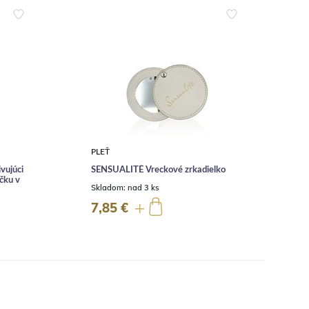
PLEŤ
O
ujúci
SENSUALITÉ Vreckové zrkadielko
ičku v
P
Skladom:
nad 3 ks
č
S
7,85 €