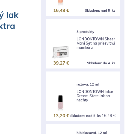
16,49 €
Skladom:
nad 5 ks
ý lak
xtra
3 produkty
LONDONTOWN Sheer
Mani Set na priesvitnú
manikúru
39,27 €
Skladom:
do 4 ks
ružová
,
12 ml
LONDONTOWN lakur
Dream State lak na
nechty
13,20 €
16,49 €
Skladom:
nad 5 ks
hibiskusová
,
12 ml