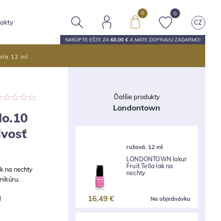
0
0
akty
CZ
NAKÚPTE EŠTE ZA
60,00 €
A MÁTE
DOPRAVU ZADARMO
!
ola 12 ml
Ďalšie produkty
Londontown
o.10
ivosť
ružová
,
12 ml
LONDONTOWN lakur
Fruit Tella lak na
ak na nechty
nechty
anikúru.
16,49 €
l
Na objednávku