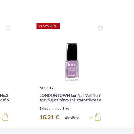
ZĽAVA 20 %
Z
NECHTY
No.3
LONDONTOWN kur Nail Veil No.9
osť o
spevňujúca tónovaná starostlivosť o
s
nechty Orgovánový 12 ml
n
Skladom:
nad 3 ks
S
16,21 €
20,26 €