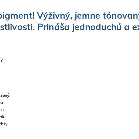
 pigment! Výživný, jemne tónovan
ostlivosti. Prináša jednoduchú a e
ný
dzený
 a
 a
ale
chty