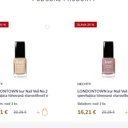
20 %
ZĽAVA 20 %
TY
NECHTY
NTOWN kur Nail Veil No.2
LONDONTOWN kur Nail Veil 
júca tónovaná starostlivosť o
spevňujúca tónovaná starostliv
 alabaster 12 ml
nechty fialkový 12 ml
om:
nad 3 ks
Skladom:
nad 3 ks
1 €
16,21 €
20,26 €
20,26 €