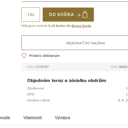
ks
DO KOŠÍKA
Nákupom získate
0,16 bodov do
Bonus konta
OBJEDNAŤ DO SALÓNA
Pridať k obľúbeným
KÓD:
LT75707
EAN:
8500
Objednám teraz a zásielku obdržím
Zásilkovna
1
DPD
1
Osobne v Brne
8. 8. 
hnutie
Vlastnosti
Výrobca