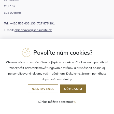
Cejl 107
602 00 Brno
Tel.: +420 533 433 133, 727 875 291
E-mail:
objednavky@sensualite.cz
Odberajte newsletter s novinkami a zľavami
Povolíte nám cookies?
Súhlasím sa
spracovaním osobných údajov
Chceme vás rozmaznávať tou najlepšou ponukou. Cookies nám pomáhajú
zabezpečiť bezproblémové fungovanie stránok a prispôsobiť obsah aj
personalizované reklamy vašim záujmom. Ďakujeme, že nám pomáhate
zlepšovať naše služby.
NASTAVENIA
SÚHLASÍM
2023 © Sensualité, prevádzkuje
Súhlas môžete odmietnuť
tu
BK Kosmetika, s.r.o.