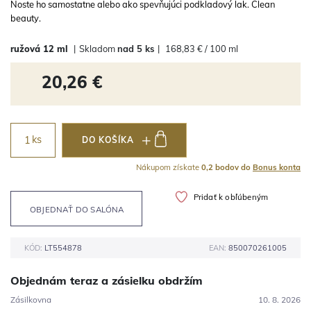
Noste ho samostatne alebo ako spevňujúci podkladový lak. Clean
beauty.
ružová
12 ml
|
Skladom
nad 5 ks
|
168,83 € / 100 ml
20,26 €
ks
DO KOŠÍKA
Nákupom získate
0,2 bodov do
Bonus konta
Pridať k obľúbeným
OBJEDNAŤ DO SALÓNA
KÓD:
LT554878
EAN:
850070261005
Objednám teraz a zásielku obdržím
Zásilkovna
10. 8. 2026