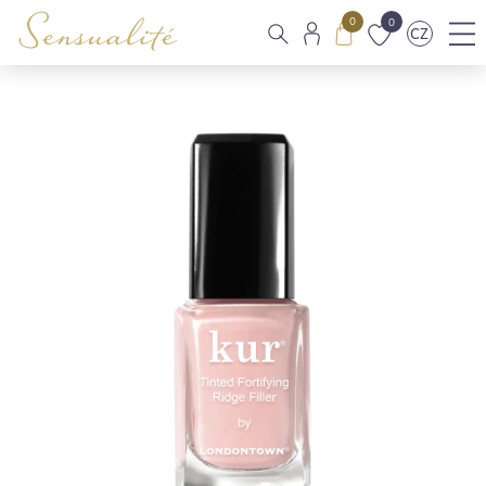
0
0
CZ