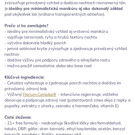
zvýrazňuje prirodzený vzhľad a dodáva nechtoch rovnomerný tón.
Je
ideálny pre minimalistickú manikúru aj ako dokonalý základ
pod akýkoľvek lak (vrátane transparentných odtieňov).
Prečo si ho zamilujete?
- ideálny pre minimalistický vzhľad aj vrstvenú manikúru
- vyplňuje nerovnosti, ryhy a hrubú textúru nechtu
- vytvára dokonale hladký povrch
- jemné saténové krytie zvýrazňuje a zjednocuje prirodzený vzhľad
nechtov
- dodáva výživu pre podporu zdravého a silnejšieho rastu
- možno použiť samostatne alebo ako base coat
Kľúčové ingrediencie:
- Celulóza vyhladzuje a zjednocuje povrch nechtov a dodáva im
prirodzený, zdravý lesk
- Výživný
Florium Complex®
– intenzívne regeneruje, viditeľne
obnovuje a podporuje zdravý rast (patentovaná zmes oleja z repky a
pupalky, extrakty z uhorky, cesnaku a harmančeka, vitamín E)
Čisté zloženie:
- 21+ free formula – neobsahuje škodlivé látky ako formaldehyd,
toluén, DBP, gáfor, síran barnatý, ethyl tosylamide, acetón, benzyl
benzoát, parabény, ftaláty, mastenec atď.