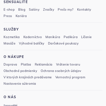
SENSUALITÉ
E-shop
Blog
Salóny
Značky
Prečo my?
Kontakty
Press
Kariéra
SLUŽBY
Kozmetika
Kaderníctvo
Manikúra
Pedikúra
Líčenie
Masáže
Výhodné balíčky
Darčekové poukazy
O NÁKUPE
Doprava
Platba
Reklamácia
Vrátenie tovaru
Obchodné podmienky
Ochrana osobných údajov
V ktorých krajinách predávame
Vernostný program
Nastavenie súkromia
O NÁS
Sensualité