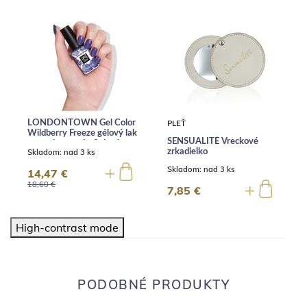
LONDONTOWN Gel Color
PLEŤ
Wildberry Freeze gélový lak
SENSUALITÉ Vreckové
na nechty modrofialové
Skladom:
nad 3 ks
zrkadielko
trblietky 12 ml
Skladom:
nad 3 ks
14,47 €
18,60 €
7,85 €
High-contrast mode
PODOBNÉ PRODUKTY