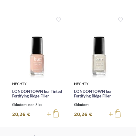
NECHTY
NECHTY
LONDONTOWN kur Tinted
LONDONTOWN kur
Fortifying Ridge Filler
Fortifying Ridge Filler
Vyhladzujúci tónovaný lak
Vyhladzujúci lak a base coat
Skladom:
nad 3 ks
Skladom:
na nechty Apricot Beige
na nechty 12 ml
marhuľovo béžová 12 ml
20,26 €
20,26 €