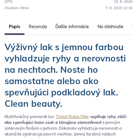
DPD
10. 8. 2026
Osobne v Brne
7. 8. 2026 11:16
Popis
Recenzia
Ďalšie informácie
Na stiahnutie
Vl
Výživný lak s jemnou farbou
vyhladzuje ryhy a nerovnosti
na nechtoch. Noste ho
samostatne alebo ako
spevňujúci podkladový lak.
Clean beauty.
Multifunkčný pomocník kur
Tinted Ridge Filler
vyplňuje ryhy, slúži
ako spevňujúci base coat a tónujúca starostlivosť
s jemným
saténovým finišom v jednom. Dokonale vyhladzuje nerovnosti a
okamžite zjednocuje povrch nechtov. Jemný farebný nádych