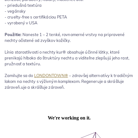
- priedušná textúra
- vegánsky
- cruelty-free s certifikáciou PETA
- vyrobený v USA
Použitie:
Naneste 1 – 2 tenké, rovnomerné vrstvy na pripravené
nechty očistené od zvyškov kožičky.
Línia starostlivosti o nechty kur® obsahuje účinné látky, ktoré
prenikajú hlboko do štruktúry nechtu a viditeľne zlepšujú jeho rast,
pružnosť a textúru.
Zamilujte sa do
LONDONTOWN®
– zdravšej alternatívy k tradičným
lakom na nechty s výživným komplexom. Regeneruje a skrášľuje
zároveň.uje a skrášľuje zároveň.