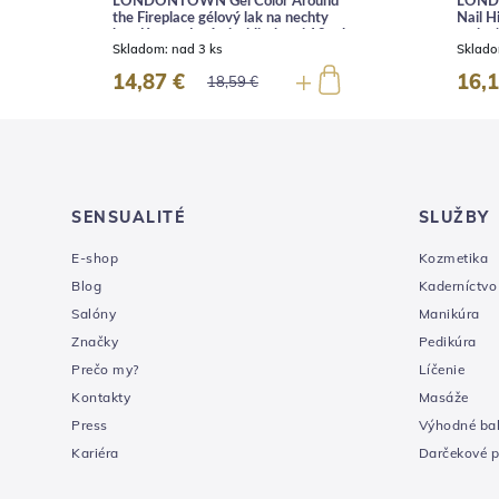
LONDONTOWN Gel Color Around
LOND
the Fireplace gélový lak na nechty
Nail H
hnedá s medenými trblietkami 12 ml
rozjas
Skladom:
nad 3 ks
Sklad
ml
14,87 €
16,1
18,59 €
SENSUALITÉ
SLUŽBY
E-shop
Kozmetika
Blog
Kaderníctvo
Salóny
Manikúra
Značky
Pedikúra
Prečo my?
Líčenie
Kontakty
Masáže
Press
Výhodné bal
Kariéra
Darčekové 