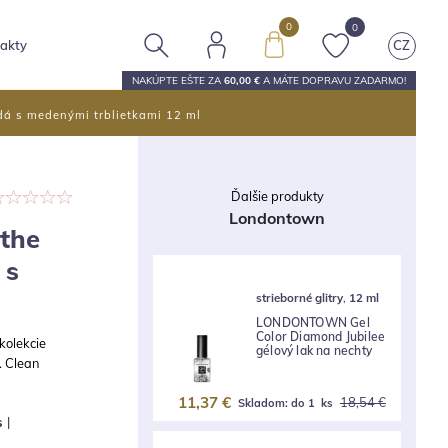
0
0
akty
CZ
NAKÚPTE EŠTE ZA
60,00 €
A MÁTE
DOPRAVU ZADARMO
!
á s medenými trblietkami 12 ml
Ďalšie produkty
Londontown
the
 s
strieborné glitry
,
12 ml
LONDONTOWN Gel
Color Diamond Jubilee
kolekcie
gélový lak na nechty
. Clean
11,37 €
18,54 €
Skladom:
do 1 ks
s
|