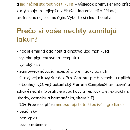
a
jedinečnej starostlivosti kur®
– výsledok premysleného prís
ktorý spája to najlepšie z čistých ingrediencií a účinnej,
profesionálnej technológie. Vyberte si clean beauty.
Prečo si vaše nechty zamilujú
lakur?
- nadpriemerná odolnosť a dlhotrvajúca manikúra
- vysoko pigmentovaná receptúra
- vysoký lesk
- samovyrovnávacia receptúra pre hladký povrch
- široký vejárikový štetček Pro-Contour pre bezchybnú apliká
- obsahuje
výživný botanický Florium Complex®
pre pevné a
zdravé nechty (obsahuje pupalkový a repkový olej, extrakty z
uhorky, cesnaku a harmančeka, vitamín E)
-
21+ Free
receptúra
neobsahuje tieto škodlivé ingrediencie
- vegánsky
- bez lepku
- bez parabénov