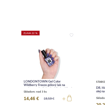
ZĽAVA 22 %
LONDONTOWN Gel Color
STARO
Wildberry Freeze gélový lak na
DR. H
nechty modrofialové trblietky 12 ml
l
Skladom:
nad 3 ks
olej n
ml
14,46 €
Sklad
18,59 €
20,2