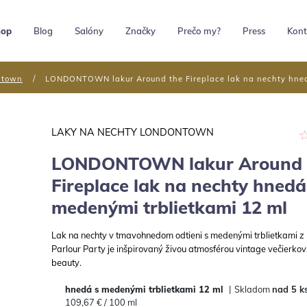
hop
Blog
Salóny
Značky
Prečo my?
Press
Kont
ntown
LONDONTOWN lakur Around the Fireplace lak na nechty hned
LAKY NA NECHTY LONDONTOWN
LONDONTOWN lakur Around 
Fireplace lak na nechty hnedá
medenými trblietkami 12 ml
Lak na nechty v tmavohnedom odtieni s medenými trblietkami z 
Parlour Party je inšpirovaný živou atmosférou vintage večierkov
beauty.
hnedá s medenými trblietkami
12 ml
|
Skladom
nad 5 k
109,67 € / 100 ml