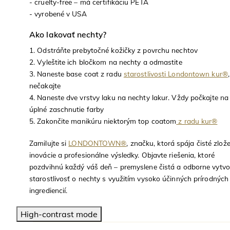
- cruelty-free – má certifikáciu PETA
- vyrobené v USA
Ako lakovať nechty?
1. Odstráňte prebytočné kožičky z povrchu nechtov
2. Vyleštite ich bločkom na nechty a odmastite
3. Naneste base coat z radu
starostlivosti Londontown kur®
,
nečakajte
4. Naneste dve vrstvy laku na nechty lakur. Vždy počkajte na
úplné zaschnutie farby
5. Zakončite manikúru niektorým top coatom
z radu kur®
Zamilujte si
LONDONTOWN®
, značku, ktorá spája čisté zlože
inovácie a profesionálne výsledky. Objavte riešenia, ktoré
pozdvihnú každý váš deň – premyslene čistá a odborne vytv
starostlivosť o nechty s využitím vysoko účinných prírodných
ingrediencií.
High-contrast mode