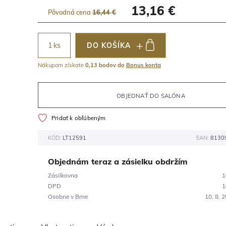
13,16 €
Pôvodná cena
16,44 €
ks
DO KOŠÍKA
Nákupom získate
0,13 bodov do
Bonus konta
OBJEDNAŤ DO SALÓNA
Pridať k obľúbeným
KÓD:
LT12591
EAN:
8130
Objednám teraz a zásielku obdržím
Zásilkovna
1
DPD
1
Osobne v Brne
10. 8. 