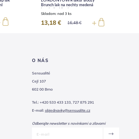
p lak
LONDONTOWN lakur Boozy
ml
Brunch lak na nechty medená
n
broskyňa 12 ml
S
Skladom:
nad 3 ks
13,18 €
16,48 €
O NÁS
Sensualité
Cejl 107
602 00 Brno
Tel.: +420 533 433 133, 727 875 291
E-mail:
objednavky@sensualite.cz
Odberajte newsletter s novinkami a zľavami