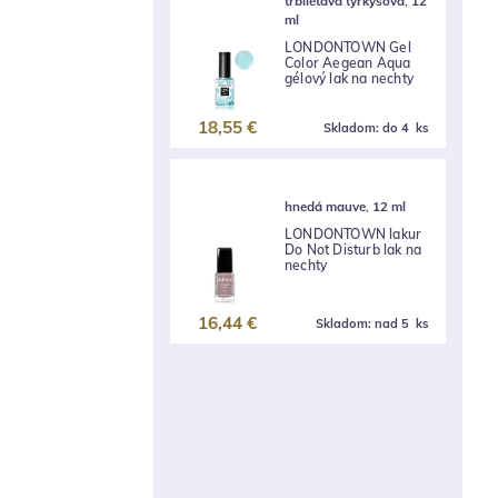
trblietavá tyrkysová
,
12
ml
LONDONTOWN Gel
Color Aegean Aqua
gélový lak na nechty
18,55 €
Skladom:
do 4 ks
hnedá mauve
,
12 ml
LONDONTOWN lakur
Do Not Disturb lak na
nechty
16,44 €
Skladom:
nad 5 ks