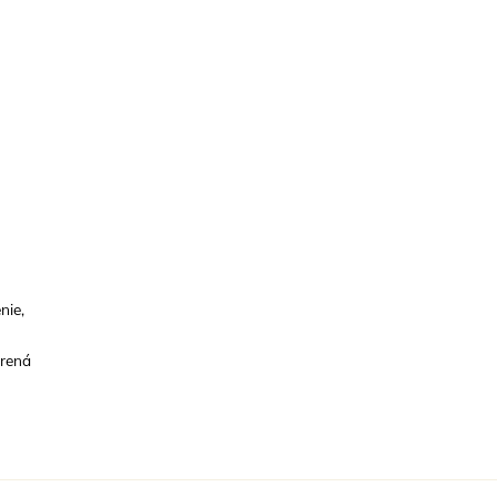
nie,
orená