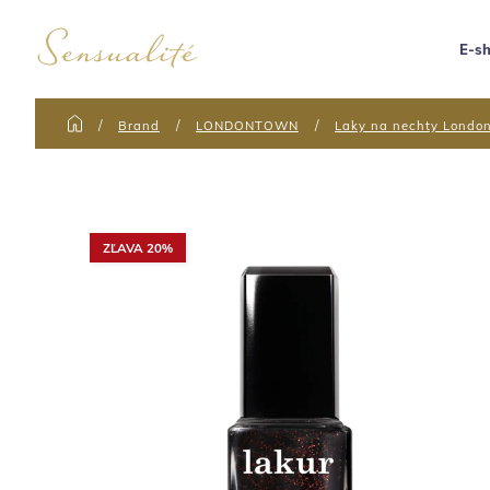
E-s
Brand
LONDONTOWN
Laky na nechty Londo
ZĽAVA 20%