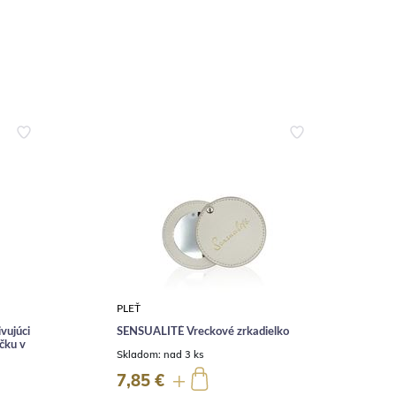
PLEŤ
O
ujúci
SENSUALITÉ Vreckové zrkadielko
ičku v
P
Skladom:
nad 3 ks
č
S
7,85 €