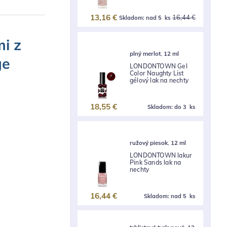
13,16 €
16,44 €
Skladom:
nad 5 ks
i z
plný merlot
,
12 ml
ge
LONDONTOWN Gel
Color Naughty List
gélový lak na nechty
18,55 €
Skladom:
do 3 ks
ružový piesok
,
12 ml
LONDONTOWN lakur
Pink Sands lak na
nechty
16,44 €
Skladom:
nad 5 ks