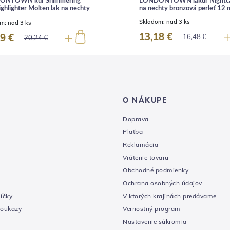
ONTOWN kur Shimmering
LONDONTOWN lakur Nightca
ighlighter Molten lak na nechty
na nechty bronzová perleť 12 
ňujúci medený s trblietkami 12
Skladom:
nad 3 ks
om:
nad 3 ks
13,18 €
9 €
16,48 €
20,24 €
O NÁKUPE
Doprava
Platba
Reklamácia
Vrátenie tovaru
Obchodné podmienky
Ochrana osobných údajov
íčky
V ktorých krajinách predávame
poukazy
Vernostný program
Nastavenie súkromia