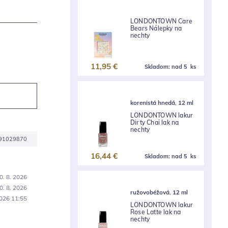
LONDONTOWN Care
Bears Nálepky na
nechty
11,95 €
Skladom:
nad 5 ks
korenistá hnedá
,
12 ml
LONDONTOWN lakur
Dirty Chai lak na
nechty
91029870
16,44 €
Skladom:
nad 5 ks
0. 8. 2026
0. 8. 2026
ružovobéžová
,
12 ml
2026 11:55
LONDONTOWN lakur
Rose Latte lak na
nechty