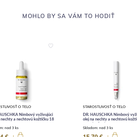
MOHLO BY SA VÁM TO HODIŤ
STLIVOSŤ O TELO
STAROSTLIVOSŤ O TELO
AUSCHKA Nimbový vyživujúci
DR. HAUSCHKA Nimbový vyživ
a nechty a nechtovú kožtičku 18
olej na nechty a nechtovú kožt
ceruzke 3 ml
om:
nad 3 ks
Skladom:
nad 3 ks
4 €
15,70 €