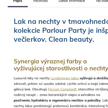
Popis
Recenzia
Ďalšie informácie
Na stia
Lak na nechty v tmavohnedo
kolekcie Parlour Party je in
večierkov. Clean beauty.
Synergia výraznej farby a
vyživujúcej starostlivosti o necht
Luxusné laky na nechty
Londontown lakur
vyživujú a skrášľu
zároveň, pritom sú vysoko odolné, rýchlo schnú a majú takm
gélový lesk. Obsahujú
Florium Complex®
, starostlivo strážen
rodinný recept – zmes botanických olejov a extraktov na
posilnenie, hydratáciu a regeneráciu nechtov a pokožky
. La
nechty lakur predstavujú prelomovú kombináciu intenzívnej f