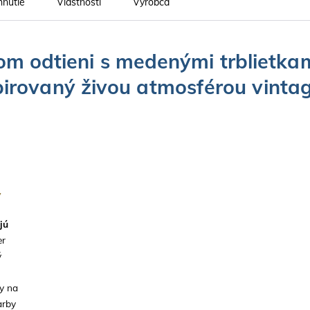
hnutie
Vlastnosti
Výrobca
m odtieni s medenými trblietkam
špirovaný živou atmosférou vinta
y
jú
er
ý
ky na
arby