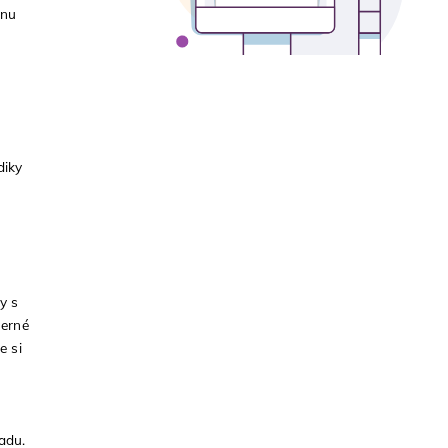
lnu
diky
y s
herné
e si
adu.