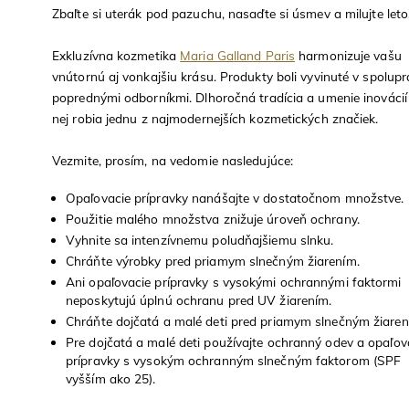
Zbaľte si uterák pod pazuchu, nasaďte si úsmev a milujte leto
Exkluzívna kozmetika
Maria Galland Paris
harmonizuje vašu
vnútornú aj vonkajšiu krásu. Produkty boli vyvinuté v spolupr
poprednými odborníkmi. Dlhoročná tradícia a umenie inovácií
nej robia jednu z najmodernejších kozmetických značiek.
Vezmite, prosím, na vedomie nasledujúce:
Opaľovacie prípravky nanášajte v dostatočnom množstve.
Použitie malého množstva znižuje úroveň ochrany.
Vyhnite sa intenzívnemu poludňajšiemu slnku.
Chráňte výrobky pred priamym slnečným žiarením.
Ani opaľovacie prípravky s vysokými ochrannými faktormi
neposkytujú úplnú ochranu pred UV žiarením.
Chráňte dojčatá a malé deti pred priamym slnečným žiaren
Pre dojčatá a malé deti používajte ochranný odev a opaľov
prípravky s vysokým ochranným slnečným faktorom (SPF
vyšším ako 25).