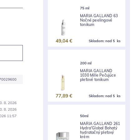
75 ml
MARIA GALLAND 63
Nočné peelingové
tonikum
49,04 €
Skladom:
nad 5 ks
200 ml
MARIA GALLAND
1030 Mille Pečujúce
pleťové tonikum
70029600
77,89 €
Skladom:
nad 5 ks
0. 8. 2026
0. 8. 2026
50ml
2026 11:57
MARIA GALLAND 261
Hydra'Global Bohatý
hydratačný pleťový
krém