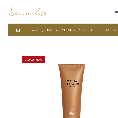
E-s
Brand
MARIA GALLAND
Slunění
MARIA G
ZĽAVA 25%