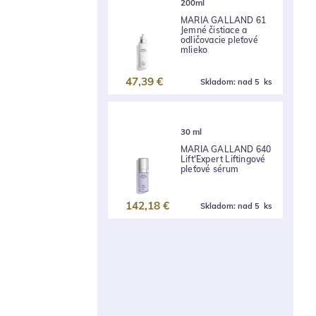
200ml
MARIA GALLAND 61
Jemné čistiace a
odličovacie pleťové
mlieko
47,39 €
Skladom:
nad 5 ks
30 ml
MARIA GALLAND 640
Lift'Expert Liftingové
pleťové sérum
142,18 €
Skladom:
nad 5 ks