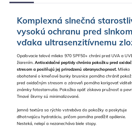
Komplexná slnečná starostl
vysokú ochranu pred slnko
vďaka ultrasenzitívnemu zlo
Opaľovacie telové mlieko 970 SPF50+ chráni pred UVA a UV
žiarením.
Antioxidačné peptidy chránia pokožku pred oxida
stresom a posilňujú jej prirodzenú obranyschopnosť.
Mlieko
obohatené o kmeňové bunky brusnice pomáha chrániť pokož
pred oxidačným stresom a zároveň pomáha korigovať viditeľ
známky fotostarnutia. Pokožka opäť získava pružnosť a pevn
Tmavé škvrny sú minimalizované.
Jemná textúra sa rýchlo vstrebáva do pokožky a poskytuje
dlhotrvajúcu hydratáciu, pričom pomáha predĺžiť opálenie.
Nesteká, nelepí a nezanecháva biele stopy.