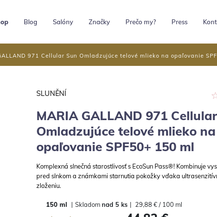
hop
Blog
Salóny
Značky
Prečo my?
Press
Kont
ALLAND 971 Cellular Sun Omladzujúce telové mlieko na opaľovanie SP
SLUNĚNÍ
MARIA GALLAND 971 Cellular
Omladzujúce telové mlieko na
opaľovanie SPF50+ 150 ml
Komplexná slnečná starostlivosť s EcoSun Pass®! Kombinuje vy
pred slnkom a známkami starnutia pokožky vďaka ultrasenzití
zloženiu.
150 ml
|
Skladom
nad 5 ks
|
29,88 € / 100 ml