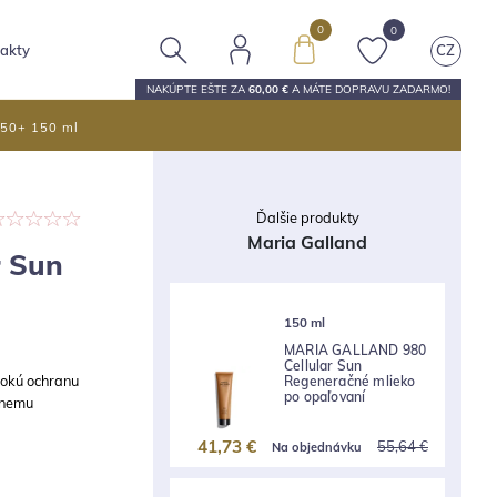
0
0
akty
CZ
NAKÚPTE EŠTE ZA
60,00 €
A MÁTE
DOPRAVU ZADARMO
!
F50+ 150 ml
Ďalšie produkty
Maria Galland
 Sun
150 ml
MARIA GALLAND 980
Cellular Sun
sokú ochranu
Regeneračné mlieko
po opaľovaní
vnemu
41,73 €
55,64 €
Na objednávku