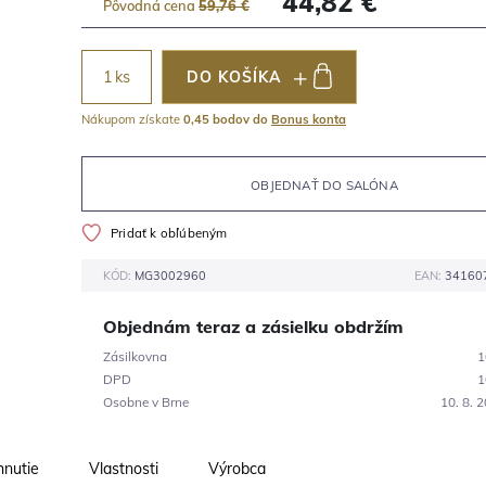
44,82 €
Pôvodná cena
59,76 €
ks
DO KOŠÍKA
Nákupom získate
0,45 bodov do
Bonus konta
OBJEDNAŤ DO SALÓNA
Pridať k obľúbeným
KÓD:
MG3002960
EAN:
34160
Objednám teraz a zásielku obdržím
Zásilkovna
1
DPD
1
Osobne v Brne
10. 8. 
hnutie
Vlastnosti
Výrobca