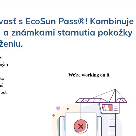
ivosť s EcoSun Pass®! Kombinuje
m a známkami starnutia pokožky
ženiu.
B
čným
ku
né
osť.