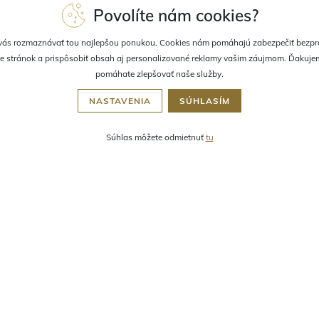
OLIS SOLIS Samoopaľovacie
MARIA GALLAND 940 Secret 
Povolíte nám cookies?
 mlieko pre postupné opálenie
Beauté Osviežujúci krémový
l
deodorant 40 ml
om:
nad 3 ks
Skladom:
nad 3 ks
ás rozmaznávať tou najlepšou ponukou. Cookies nám pomáhajú zabezpečiť bezp
5 €
26,79 €
30,87 €
e stránok a prispôsobiť obsah aj personalizované reklamy vašim záujmom. Ďakuje
pomáhate zlepšovať naše služby.
NASTAVENIA
SÚHLASÍM
Súhlas môžete odmietnuť
tu
PODOBNÉ PRODUKTY
 K NÁKUPU
NOVINKA
ZĽAVA 27 %
DARČEK K NÁKUPU