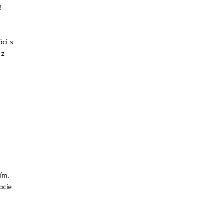
!
áci s
 z
ím.
acie