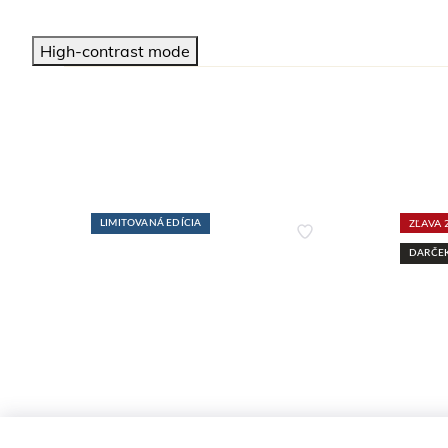
High-contrast mode
ZĽAVA 
LIMITOVANÁ EDÍCIA
DARČEK
HYGIENA A PEELING
SAMOO