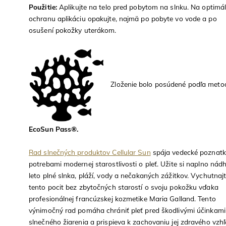
Použitie:
Aplikujte na telo pred pobytom na slnku. Na optimá
ochranu aplikáciu opakujte, najmä po pobyte vo vode a po
osušení pokožky uterákom.
Zloženie bolo posúdené podľa meto
EcoSun Pass®.
Rad slnečných produktov Cellular Sun
spája vedecké poznatk
potrebami modernej starostlivosti o pleť. Užite si naplno nád
leto plné slnka, pláží, vody a nečakaných zážitkov. Vychutnajt
tento pocit bez zbytočných starostí o svoju pokožku vďaka
profesionálnej francúzskej kozmetike Maria Galland. Tento
výnimočný rad pomáha chrániť pleť pred škodlivými účinkami
slnečného žiarenia a prispieva k zachovaniu jej zdravého vzhľ