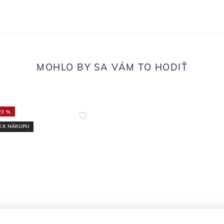
MOHLO BY SA VÁM TO HODIŤ
23 %
 K NÁKUPU
PAĽOVACIE PRÍPRAVKY
DEZODORANTY