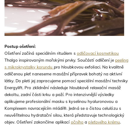
Postup ošetření:
Ošetření začíná speciálním rituálem s
odličovací kosmetikou
Thalgo inspirovaným mořskými prvky. Součástí odlíčení je
peeling
s mikrokrystalky korundu
pro hloubkovou exfoliaci. Na kvalitně
odlíčenou pleť naneseme masážní přípravek bohatý na aktivní
látky. Do pleti jej zapracujeme pomocí speciální masážní techniky
Energylift. Pro zklidnění následuje hloubkově relaxační masáž
dekoltu, zadní části krku a paží. Pro intenzivnější výsledky
aplikujeme profesionální masku s kyselinou hyaluronovou a
Komplexem navracejícím mládí®. Jedná se o čistou celulózu s
neuvěřitelnou hydratační silou, která představuje technologický
objev. Ošetření zakončíme aplikací
očního
a
pleťového krému
.