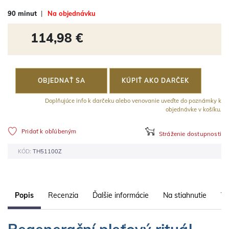
90 minut
|
Na objednávku
114,98 €
OBJEDNAŤ SA
KÚPIŤ AKO DARČEK
Doplňujúce info k darčeku alebo venovanie uveďte do poznámky k
objednávke v košíku.
Pridať k obľúbeným
Stráženie dostupnosti
KÓD:
TH51100Z
Popis
Recenzia
Ďalšie informácie
Na stiahnutie
Vl
Regenerační pleťový rituál