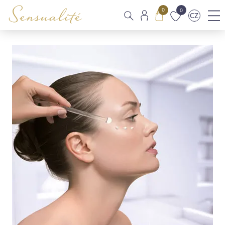
0
0
CZ