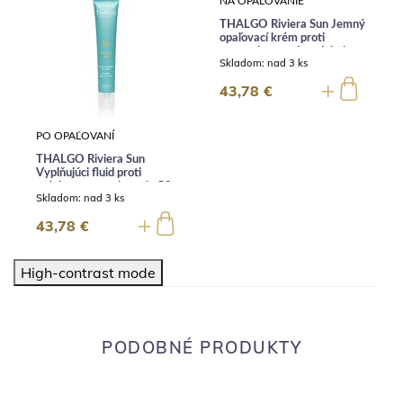
PO OPAĽOVANÍ
NA OPAĽOVANIE
THALGO Riviera Sun
THALGO Riviera Sun Jemný
Vyplňujúci fluid proti
opaľovací krém proti
vráskam po opalovaniu 50
starnutiu na tvár a dekolt
Skladom:
nad 3 ks
Skladom:
nad 3 ks
ml
SPF30 50 ml
43,78 €
43,78 €
High-contrast mode
PODOBNÉ PRODUKTY