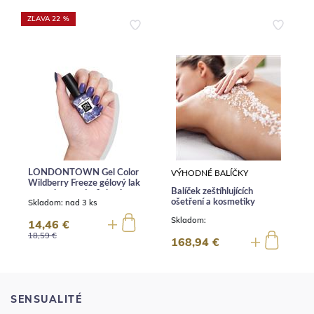
ZĽAVA 22 %
LONDONTOWN Gel Color
VÝHODNÉ BALÍČKY
Wildberry Freeze gélový lak
Balíček zeštíhlujících
na nechty modrofialové
Skladom:
nad 3 ks
ošetření a kosmetiky
trblietky 12 ml
Skladom:
14,46 €
18,59 €
168,94 €
SENSUALITÉ