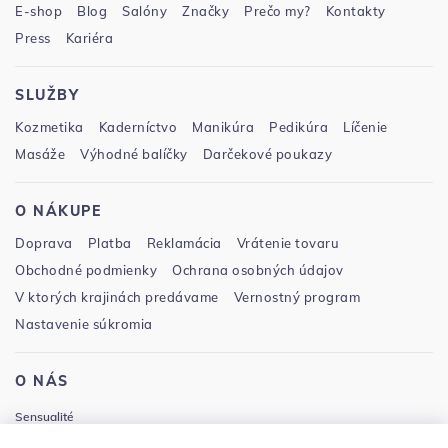
E-shop
Blog
Salóny
Značky
Prečo my?
Kontakty
Press
Kariéra
SLUŽBY
Kozmetika
Kaderníctvo
Manikúra
Pedikúra
Líčenie
Masáže
Výhodné balíčky
Darčekové poukazy
O NÁKUPE
Doprava
Platba
Reklamácia
Vrátenie tovaru
Obchodné podmienky
Ochrana osobných údajov
V ktorých krajinách predávame
Vernostný program
Nastavenie súkromia
O NÁS
Sensualité
Cejl 107