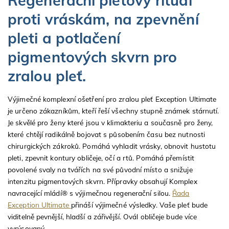
proti vráskám, na zpevnění
pleti a potlačení
pigmentových skvrn pro
zralou pleť.
Výjimečné komplexní ošetření pro zralou pleť Exception Ultimate
je určeno zákazníkům, kteří řeší všechny stupně známek stárnutí.
Je skvělé pro ženy které jsou v klimakteriu a současně pro ženy,
které chtějí radikálně bojovat s působením času bez nutnosti
chirurgických zákroků. Pomáhá vyhladit vrásky, obnovit hustotu
pleti, zpevnit kontury obličeje, očí a rtů. Pomáhá přemístit
povolené svaly na tvářích na své původní místo a snižuje
intenzitu pigmentových skvrn. Přípravky obsahují Komplex
navracející mládí® s výjimečnou regenerační silou.
Řada
Exception Ultimate
přináší výjimečné výsledky. Vaše pleť bude
viditelně pevnější, hladší a zářivější. Ovál obličeje bude více
vyrýsovaný.