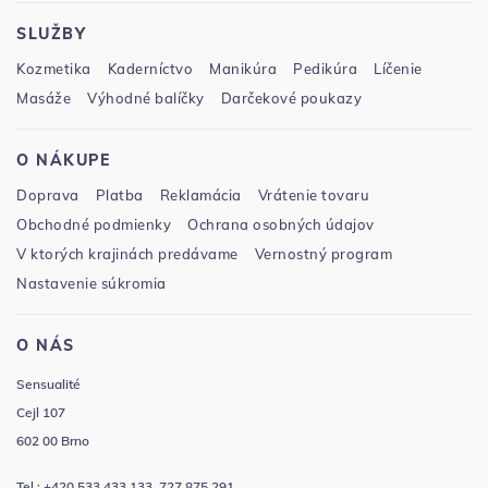
SLUŽBY
Kozmetika
Kaderníctvo
Manikúra
Pedikúra
Líčenie
Masáže
Výhodné balíčky
Darčekové poukazy
O NÁKUPE
Doprava
Platba
Reklamácia
Vrátenie tovaru
Obchodné podmienky
Ochrana osobných údajov
V ktorých krajinách predávame
Vernostný program
Nastavenie súkromia
O NÁS
Sensualité
Cejl 107
602 00 Brno
Tel.: +420 533 433 133, 727 875 291