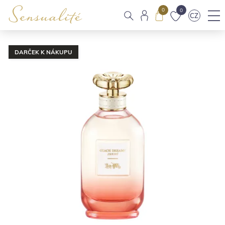
0
0
CZ
DARČEK K NÁKUPU