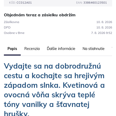
KÓD:
CC012A01
EAN:
3386460123501
Objednám teraz a zásielku obdržím
Zásilkovna
10. 8. 2026
DPD
10. 8. 2026
Osobne v Brne
7. 8. 2026 9:52
Popis
Recenzia
Ďalšie informácie
Na stiahnutie
Vl
Vydajte sa na dobrodružnú
cestu a kochajte sa hrejivým
západom slnka. Kvetinová a
ovocná vôňa skrýva teplé
tóny vanilky a šťavnatej
hrušky.