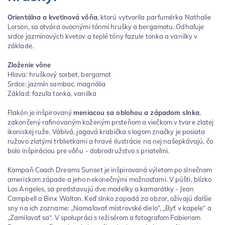
Orientálna a kvetinová vôňa
, ktorú vytvorila parfumérka Nathalie
Lorson, sa otvára ovocnými tónmi hrušky a bergamotu. Odhaľuje
srdce jazmínových kvetov a teplé tóny fazule tonka a vanilky v
základe.
Zloženie vône
Hlava: hruškový sorbet, bergamot
Srdce: jazmín sambac, magnólia
Základ: fazuľa tonka, vanilka
Flakón je inšpirovaný
meniacou sa oblohou a západom slnka
,
zakončený rafinovaným koženým prsteňom a viečkom v tvare zlatej
ikonickej ruže. Vábivá, jagavá krabička s logom značky je posiata
ružovo zlatými trblietkami a hravé ilustrácie na nej našepkávajú, čo
bolo inšpiráciou pre vôňu - dobrodružstvo s priateľmi.
Kampaň Coach Dreams Sunset je inšpirovaná výletom po slnečnom
americkom západe a jeho nekonečnými možnosťami. V púšti, blízko
Los Angeles, sa predstavujú dve modelky a kamarátky - Jean
Campbell a Binx Walton. Keď slnko zapadá za obzor, ožívajú ďalšie
sny na ich zozname: „Namaľovať mistrovské dielo“, „Byť v kapele“ a
„Zamilovať sa“. V spolupráci s režisérom a fotografom Fabienom