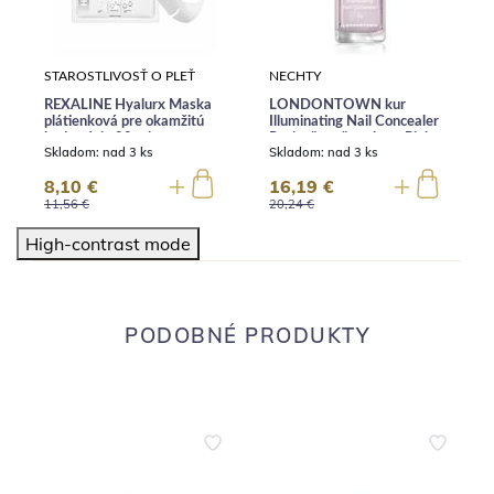
STAROSTLIVOSŤ O PLEŤ
NECHTY
REXALINE Hyalurx Maska
LONDONTOWN kur
plátienková pre okamžitú
Illuminating Nail Concealer
hydratáciu 20 ml
Rozjasňovač nechtov Pink
Skladom:
nad 3 ks
Skladom:
nad 3 ks
12 ml
8,10 €
16,19 €
11,56 €
20,24 €
High-contrast mode
PODOBNÉ PRODUKTY