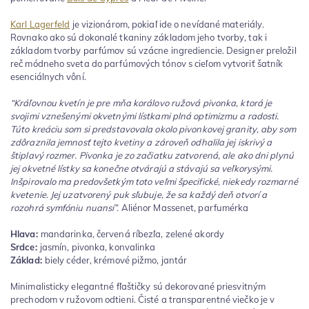
Karl Lagerfeld
je vizionárom, pokiaľ ide o nevídané materiály.
Rovnako ako sú dokonalé tkaniny základom jeho tvorby, tak i
základom tvorby parfúmov sú vzácne ingrediencie. Designer preložil
reč módneho sveta do parfúmových tónov s cieľom vytvoriť šatník
esenciálnych vôní.
“Kráľovnou kvetín je pre mňa korálovo ružová pivonka, ktorá je
svojimi vznešenými okvetnými lístkami plná optimizmu a radosti.
Túto kreáciu som si predstavovala okolo pivonkovej granity, aby som
zdôraznila jemnosť tejto kvetiny a zároveň odhalila jej iskrivý a
štiplavý rozmer. Pivonka je zo začiatku zatvorená, ale ako dni plynú
jej okvetné lístky sa konečne otvárajú a stávajú sa veľkorysými.
Inšpirovalo ma predovšetkým toto veľmi špecifické, niekedy rozmarné
kvetenie. Jej uzatvorený puk sľubuje, že sa každý deň otvorí a
rozohrá symfóniu nuansí”.
Aliénor Massenet, parfumérka
Hlava:
mandarinka, červená ríbezľa, zelené akordy
Srdce:
jasmín, pivonka, konvalinka
Základ:
biely céder, krémové pižmo, jantár
Minimalisticky elegantné fľaštičky sú dekorované priesvitným
prechodom v ružovom odtieni. Čisté a transparentné viečko je v