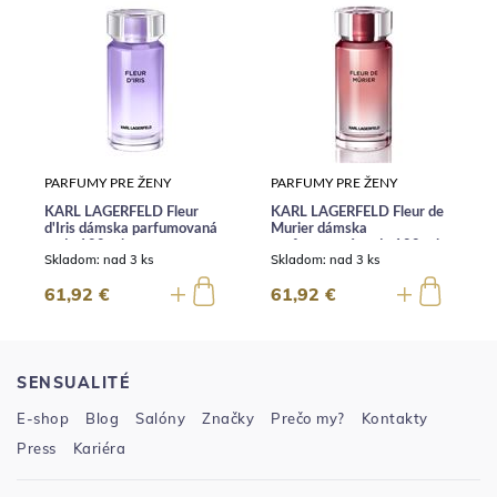
PARFUMY PRE ŽENY
PARFUMY PRE ŽENY
KARL LAGERFELD Fleur
KARL LAGERFELD Fleur de
d'Iris dámska parfumovaná
Murier dámska
voda 100 ml
parfumovaná voda 100 ml
Skladom:
nad 3 ks
Skladom:
nad 3 ks
61,92 €
61,92 €
SENSUALITÉ
E-shop
Blog
Salóny
Značky
Prečo my?
Kontakty
Press
Kariéra