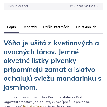
KÓD:
KL008A09
EAN:
3386460133814
Popis
Recenzia
Ďalšie informácie
Na stiahnutie
Vl
Vôňa je ušitá z kvetinových a
ovocných tónov. Jemné
okvetné lístky pivonky
pripomínajú zamat a iskrivo
odhaľujú sviežu mandarinku s
jasmínom.
Rada parfúmov s názvom
Les Parfums Matiéres Karl
Lagerfeld
predstavuje piatu dvojicu vôní pre ňu a pre neho,
pomenované
Bois de Cypres
a Fleur de Pivoine.