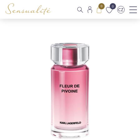
0
0
CZ