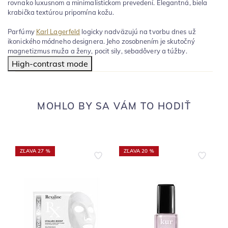
rovnako luxusnom a minimalistickom prevedení. Elegantná, biela
krabička textúrou pripomína kožu.
Parfúmy
Karl Lagerfeld
logicky nadväzujú na tvorbu dnes už
ikonického módneho designera. Jeho zosobnením je skutočný
magnetizmus muža a ženy, pocit sily, sebadôvery a túžby.
High-contrast mode
MOHLO BY SA VÁM TO HODIŤ
ZĽAVA 27 %
ZĽAVA 20 %