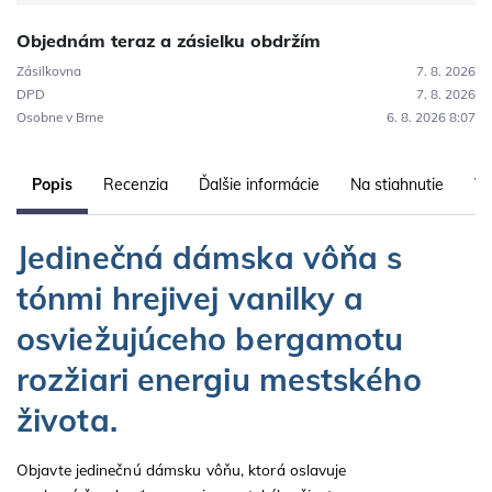
Objednám teraz a zásielku obdržím
Zásilkovna
7. 8. 2026
DPD
7. 8. 2026
Osobne v Brne
6. 8. 2026 8:07
Popis
Recenzia
Ďalšie informácie
Na stiahnutie
Vl
Jedinečná dámska vôňa s
tónmi hrejivej vanilky a
osviežujúceho bergamotu
rozžiari energiu mestského
života.
Objavte jedinečnú dámsku vôňu, ktorá oslavuje