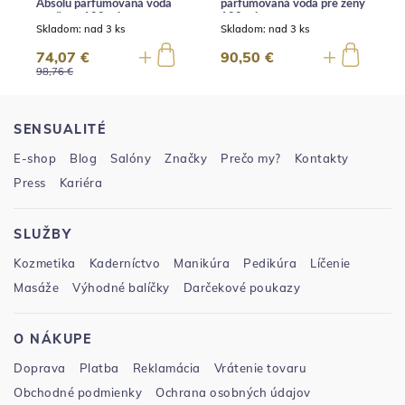
Absolu parfumovaná voda
parfumovaná voda pre ženy
pre ženy 100 ml
100 ml
Skladom:
nad 3 ks
Skladom:
nad 3 ks
74,07 €
90,50 €
98,76 €
SENSUALITÉ
E-shop
Blog
Salóny
Značky
Prečo my?
Kontakty
Press
Kariéra
SLUŽBY
Kozmetika
Kaderníctvo
Manikúra
Pedikúra
Líčenie
Masáže
Výhodné balíčky
Darčekové poukazy
O NÁKUPE
Doprava
Platba
Reklamácia
Vrátenie tovaru
Obchodné podmienky
Ochrana osobných údajov