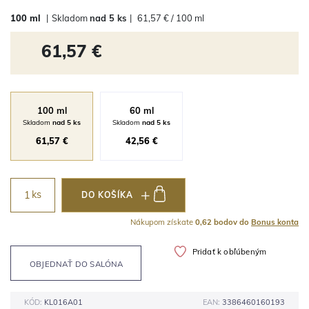
100 ml
|
Skladom
nad 5 ks
|
61,57 € / 100 ml
61,57 €
100 ml
60 ml
Skladom
nad 5 ks
Skladom
nad 5 ks
61,57 €
42,56 €
ks
DO KOŠÍKA
Nákupom získate
0,62 bodov do
Bonus konta
Pridať k obľúbeným
OBJEDNAŤ DO SALÓNA
KÓD:
KL016A01
EAN:
3386460160193