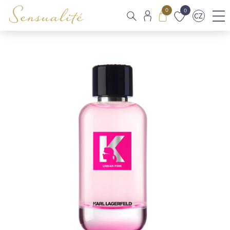
0
0
CZ