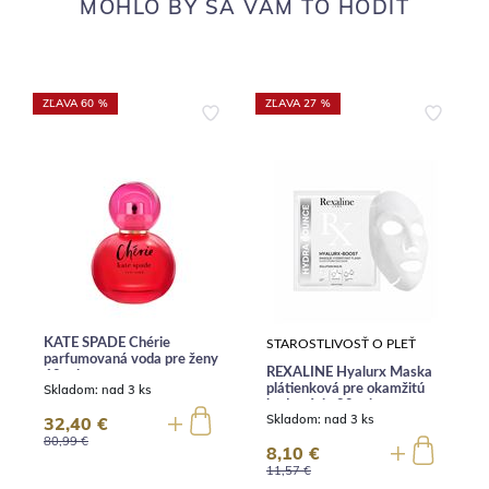
MOHLO BY SA VÁM TO HODIŤ
ZĽAVA 60 %
ZĽAVA 27 %
KATE SPADE Chérie
STAROSTLIVOSŤ O PLEŤ
parfumovaná voda pre ženy
REXALINE Hyalurx Maska
60 ml
Skladom:
nad 3 ks
plátienková pre okamžitú
hydratáciu 20 ml
Skladom:
nad 3 ks
32,40 €
80,99 €
8,10 €
11,57 €