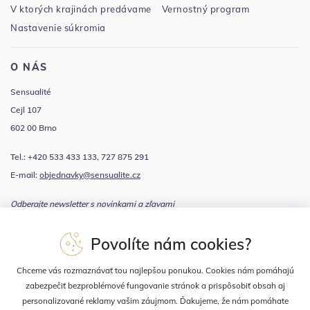
V ktorých krajinách predávame
Vernostný program
Nastavenie súkromia
O NÁS
Sensualité
Cejl 107
602 00 Brno
Tel.: +420 533 433 133, 727 875 291
E-mail:
objednavky@sensualite.cz
Odberajte newsletter s novinkami a zľavami
Povolíte nám cookies?
Súhlasím sa
spracovaním osobných údajov
Chceme vás rozmaznávať tou najlepšou ponukou. Cookies nám pomáhajú
zabezpečiť bezproblémové fungovanie stránok a prispôsobiť obsah aj
personalizované reklamy vašim záujmom. Ďakujeme, že nám pomáhate