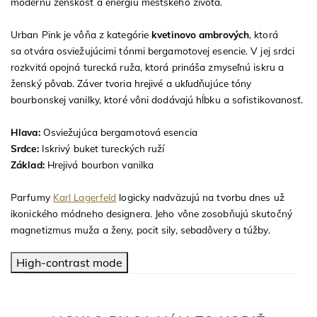
modernú ženskosť a energiu mestského života.
Urban Pink je vôňa z kategórie
kvetinovo ambrových
, ktorá
sa otvára osviežujúcimi tónmi bergamotovej esencie. V jej srdci
rozkvitá opojná turecká ruža, ktorá prináša zmyseľnú iskru a
ženský pôvab. Záver tvoria hrejivé a ukľudňujúce tóny
bourbonskej vanilky, ktoré vôni dodávajú hĺbku a sofistikovanosť.
Hlava:
Osviežujúca bergamotová esencia
Srdce:
Iskrivý buket tureckých ruží
Základ:
Hrejivá bourbon vanilka
Parfumy
Karl Lagerfeld
logicky nadväzujú na tvorbu dnes už
ikonického módneho designera. Jeho vône zosobňujú skutočný
magnetizmus muža a ženy, pocit sily, sebadôvery a túžby.
High-contrast mode