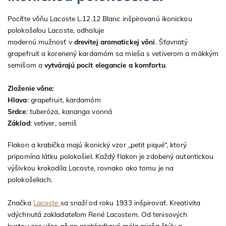
Pocíťte vôňu Lacoste L.12.12 Blanc inšpirovanú ikonickou
polokošeľou Lacoste, odhaluje
modernú mužnosť v
drevitej aromatickej vôni
. Šťavnatý
grapefruit a korenený kardamóm sa mieša s vetiverom a mäkkým
semišom a
vytvárajú pocit elegancie a komfortu
.
Zloženie vône:
Hlava
: grapefruit, kardamóm
Srdce
: tuberóza, kananga vonná
Základ
: vetiver, semiš
Flakon a krabička majú ikonický vzor „petit piqué“, ktorý
pripomína látku polokošiel. Každý flakon je zdobený autentickou
výšivkou krokodíla Lacoste, rovnako ako tomu je na
polokošeliach.
Značka
Lacoste
sa snaží od roku 1933 inšpirovať. Kreativita
vdýchnutá zakladateľom René Lacostem. Od tenisových
kurtov cez ulice až po prehliadkové móla mieša štýly a