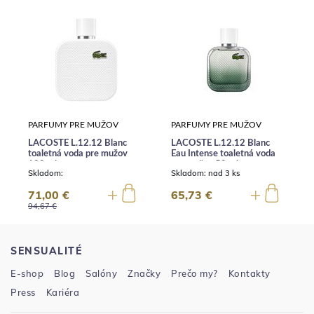
PARFUMY PRE MUŽOV
PARFUMY PRE MUŽOV
LACOSTE L.12.12 Blanc
LACOSTE L.12.12 Blanc
toaletná voda pre mužov
Eau Intense toaletná voda
100 ml
pre mužov 50 ml
Skladom:
Skladom:
nad 3 ks
71,00 €
65,73 €
94,67 €
SENSUALITÉ
E-shop
Blog
Salóny
Značky
Prečo my?
Kontakty
Press
Kariéra