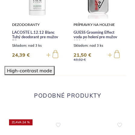
DEZODORANTY
PRÍPRAVKY NA HOLENIE
LACOSTE L.12.12 Blanc
GUESS Grooming Effect
Tuhý deodorant pre mužov
voda po holení pre mužov
75 g
100 ml
Skladom:
nad 3 ks
Skladom:
nad 3 ks
24,39 €
21,50 €
43,82 €
High-contrast mode
PODOBNÉ PRODUKTY
ZĽAVA 24 %