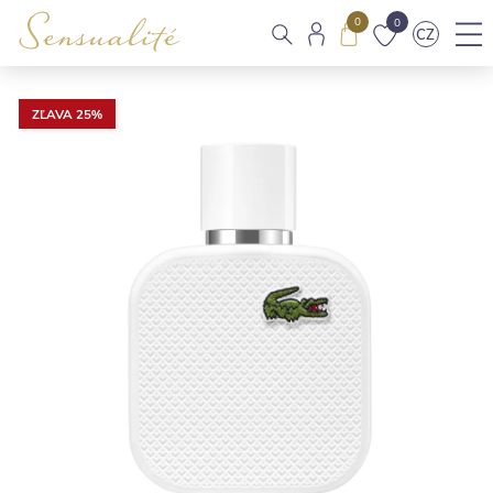
0
0
CZ
ZĽAVA 25%