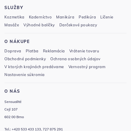
SLUŽBY
Kozmetika
Kaderníctvo
Manikúra
Pedikúra
Líčenie
Masáže
Výhodné balíčky
Darčekové poukazy
O NÁKUPE
Doprava
Platba
Reklamácia
Vrátenie tovaru
Obchodné podmienky
Ochrana osobných údajov
V ktorých krajinách predávame
Vernostný program
Nastavenie súkromia
O NÁS
Sensualité
Cejl 107
602 00 Brno
Tel.: +420 533 433 133, 727 875 291