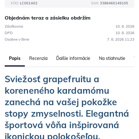
KÓD:
LC001A02
EAN:
3386460149105
Objednám teraz a zásielku obdržím
Zásilkovna
10. 8. 2026
DPD
10. 8. 2026
Osobne v Brne
7. 8. 2026 11:23
Popis
Recenzia
Ďalšie informácie
Na stiahnutie
Vl
Sviežosť grapefruitu a
koreneného kardamómu
zanechá na vašej pokožke
stopy zmyselnosti. ​ Elegantná
športová vôňa inšpirovaná
ikonickou polokošeľou.