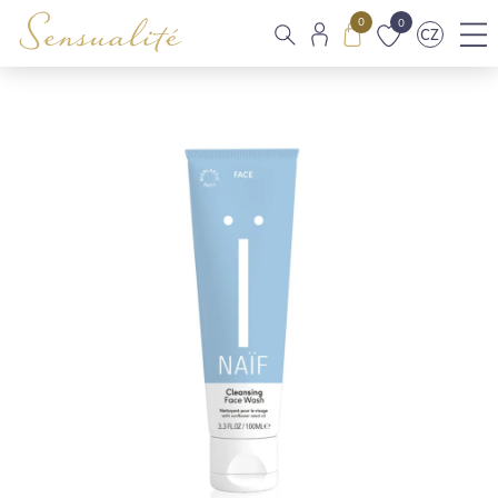
0
0
CZ