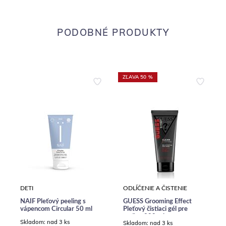
PODOBNÉ PRODUKTY
ZĽAVA 50 %
DETI
ODLÍČENIE A ČISTENIE
NAÏF Pleťový peeling s
GUESS Grooming Effect
vápencom Circular 50 ml
Pleťový čistiaci gél pre
mužov 200 ml
Skladom:
nad 3 ks
Skladom:
nad 3 ks