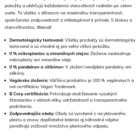
pokožky a uľahčujú každodennú starostlivosť rodinám po celom
svete. To všetko s dôrazom na maximálnu transparentnosť,
spoločenskú zodpovednosť a ohľaduplnosť k prírode. S láskou a
starostlivosťou. #benaif
Dermatologicky testované:
Všetky produkty sú dermatologicky
testované a sú vhodné aj pre veľmi citlivú pokožku.
0 % mikroplastov a minerálnych olejov:
Zloženie neobsahuje
mikroplasty ani minerálne oleje.
0 % parabénov a silikónov:
V zložení nenájdete parabény ani
silikóny.
Vegánske zloženie:
Väčšina produktov je 100 % vegánskych a
má certifikáciu Vegan Trademark.
B Corp certifikácia:
Potvrdzuje dodržiavanie vysokých
štandardov v oblasti etiky, udržateľnosti a transparentného
podnikania.
Zodpovednejšie obaly:
Obaly sú vyrobené z recyklovaného
plastu a znovu dopĺňateľné balenia aj náhradné náplne
pomáhajú znižovať množstvo plastového odpadu.