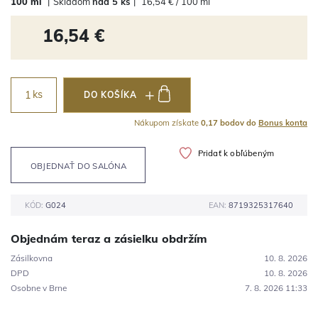
100 ml
|
Skladom
nad 5 ks
|
16,54 € / 100 ml
16,54 €
ks
DO KOŠÍKA
Nákupom získate
0,17 bodov do
Bonus konta
Pridať k obľúbeným
OBJEDNAŤ DO SALÓNA
KÓD:
G024
EAN:
8719325317640
Objednám teraz a zásielku obdržím
Zásilkovna
10. 8. 2026
DPD
10. 8. 2026
Osobne v Brne
7. 8. 2026 11:33