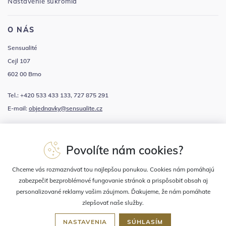
Nastavenie súkromia
O NÁS
Sensualité
Cejl 107
602 00 Brno
Tel.: +420 533 433 133, 727 875 291
E-mail:
objednavky@sensualite.cz
Odberajte newsletter s novinkami a zľavami
Povolíte nám cookies?
Súhlasím sa
spracovaním osobných údajov
Chceme vás rozmaznávať tou najlepšou ponukou. Cookies nám pomáhajú
zabezpečiť bezproblémové fungovanie stránok a prispôsobiť obsah aj
personalizované reklamy vašim záujmom. Ďakujeme, že nám pomáhate
zlepšovať naše služby.
NASTAVENIA
SÚHLASÍM