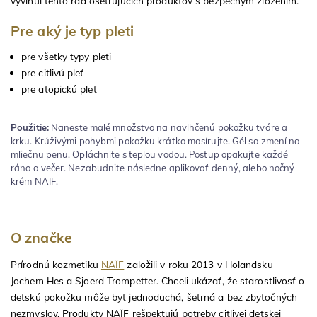
vyvinul tento rad ošetrujúcich produktov s bezpečným zložením.
Pre aký je typ pleti
pre všetky typy pleti
pre citlivú pleť
pre atopickú pleť
Použitie:
Naneste malé množstvo na navlhčenú pokožku tváre a
krku. Krúživými pohybmi pokožku krátko masírujte. Gél sa zmení na
mliečnu penu. Opláchnite s teplou vodou. Postup opakujte každé
ráno a večer. Nezabudnite následne aplikovať denný, alebo nočný
krém NAIF.
O značke
Prírodnú kozmetiku
NAÏF
založili v roku 2013 v Holandsku
Jochem Hes a Sjoerd Trompetter. Chceli ukázať, že starostlivosť o
detskú pokožku môže byť jednoduchá, šetrná a bez zbytočných
nezmyslov. Produkty NAÏF rešpektujú potreby citlivej detskej