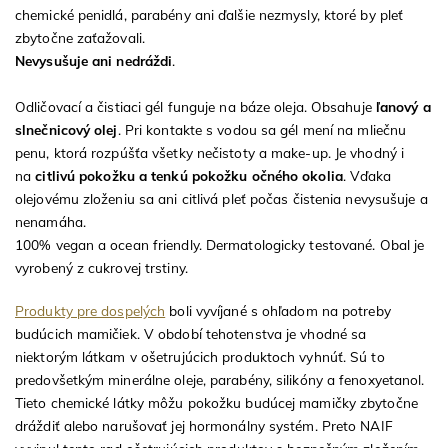
chemické penidlá, parabény ani ďalšie nezmysly, ktoré by pleť
zbytočne zaťažovali.
Nevysušuje ani nedráždi
.
Odličovací a čistiaci gél funguje na báze oleja. Obsahuje
ľanový a
slnečnicový olej
. Pri kontakte s vodou sa gél mení na mliečnu
penu, ktorá rozpúšťa všetky nečistoty a make-up. Je vhodný i
na
citlivú pokožku a tenkú pokožku očného okolia
. Vďaka
olejovému zloženiu sa ani citlivá pleť počas čistenia nevysušuje a
nenamáha.
100% vegan a ocean friendly. Dermatologicky testované. Obal je
vyrobený z cukrovej trstiny.
Produkty pre dospelých
boli vyvíjané s ohľadom na potreby
budúcich mamičiek. V období tehotenstva je vhodné sa
niektorým látkam v ošetrujúcich produktoch vyhnúť. Sú to
predovšetkým minerálne oleje, parabény, silikóny a fenoxyetanol.
Tieto chemické látky môžu pokožku budúcej mamičky zbytočne
dráždiť alebo narušovať jej hormonálny systém. Preto NAIF