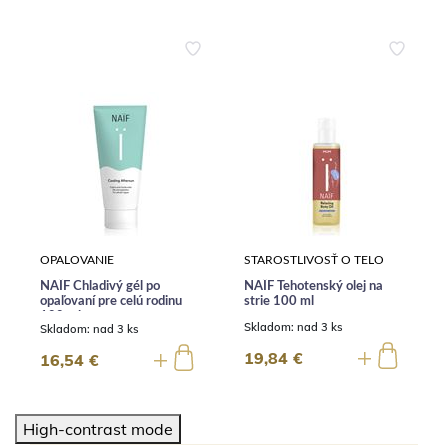
OPALOVANIE
STAROSTLIVOSŤ O TELO
NAÏF Chladivý gél po
NAÏF Tehotenský olej na
opaľovaní pre celú rodinu
strie 100 ml
100 ml
Skladom:
nad 3 ks
Skladom:
nad 3 ks
19,84 €
16,54 €
High-contrast mode