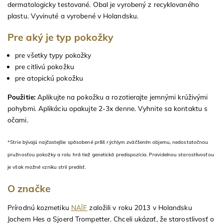
dermatologicky testované. Obal je vyrobený z recyklovaného
plastu. Vyvinuté a vyrobené v Holandsku.
Pre aký je typ pokožky
pre všetky typy pokožky
pre citlivú pokožku
pre atopickú pokožku
Použitie:
Aplikujte na pokožku a rozotierajte jemnými krúživými
pohybmi. Aplikáciu opakujte 2-3x denne. Vyhnite sa kontaktu s
očami.
*Strie bývajú najčastejšie spôsobené príliš rýchlym zväčšením objemu, nedostatočnou
pružnosťou pokožky a rolu hrá tiež genetická predispozícia. Pravidelnou starostlivosťou
je však možné vzniku strií predísť.
O značke
Prírodnú kozmetiku
NAÏF
založili v roku 2013 v Holandsku
Jochem Hes a Sjoerd Trompetter. Chceli ukázať, že starostlivosť o