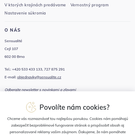
V ktorých krajinách predávame
Vernostný program
Nastavenie súkromia
O NÁS
Sensualité
Cejl 107
602 00 Brno
Tel.: +420 533 433 133, 727 875 291
E-mail:
objednavky@sensualite.cz
Odberajte newsletter s novinkami a zľavami
Povolíte nám cookies?
Súhlasím sa
spracovaním osobných údajov
Chceme vás rozmaznávať tou najlepšou ponukou. Cookies nám pomáhajú
zabezpečiť bezproblémové fungovanie stránok a prispôsobiť obsah aj
personalizované reklamy vašim záujmom. Ďakujeme, že nám pomáhate