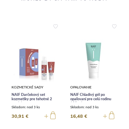
KOZMETICKÉ SADY
OPALOVANIE
NAÏF Darčekový set
NAÏF Chladivý gél po
kozmetiky pre tehotné 2
opaľovaní pre celú rodinu
produkty
100 ml
Skladom:
nad 3 ks
Skladom:
nad 3 ks
30,91 €
16,48 €