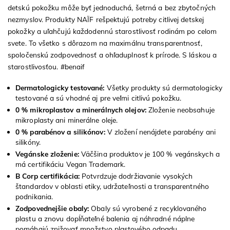
detskú pokožku môže byť jednoduchá, šetrná a bez zbytočných
nezmyslov. Produkty NAÏF rešpektujú potreby citlivej detskej
pokožky a uľahčujú každodennú starostlivosť rodinám po celom
svete. To všetko s dôrazom na maximálnu transparentnosť,
spoločenskú zodpovednosť a ohľaduplnosť k prírode. S láskou a
starostlivosťou. #benaif
Dermatologicky testované:
Všetky produkty sú dermatologicky
testované a sú vhodné aj pre veľmi citlivú pokožku.
0 % mikroplastov a minerálnych olejov:
Zloženie neobsahuje
mikroplasty ani minerálne oleje.
0 % parabénov a silikónov:
V zložení nenájdete parabény ani
silikóny.
Vegánske zloženie:
Väčšina produktov je 100 % vegánskych a
má certifikáciu Vegan Trademark.
B Corp certifikácia:
Potvrdzuje dodržiavanie vysokých
štandardov v oblasti etiky, udržateľnosti a transparentného
podnikania.
Zodpovednejšie obaly:
Obaly sú vyrobené z recyklovaného
plastu a znovu dopĺňateľné balenia aj náhradné náplne
pomáhajú znižovať množstvo plastového odpadu.