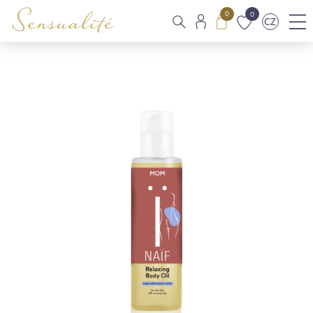
0
0
CZ