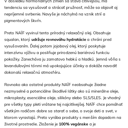
V dôsledku hormonálnych zmien sa stáva citlivejšou, má
tendenciu sa vysušovať a strácať pružnosť, môže sa objaviť aj
nepríjemné svrbenie. Navyše je náchylná na vznik strií a
pigmentových škvŕn.
Preto NAÏF vyvinul tento prírodný relaxačný olej. Obsahuje
squalan, ktorý
udržuje rovnováhu hydratácie
a chráni pred
vysušovaním. Ďalej potom jojobový olej, ktorý poskytuje
intenzívnu výživu a posilňuje prirodzenú bariérovú funkciu
pokožky. Zanecháva ju zamatovo hebkú a hladkú. Jemná vôňa s
levanduľovými tónmi má upokojujúce účinky a dokáže navodiť
dokonalú relaxačnú atmosféru.
Rovnako ako ostatné produkty NAÏF neobsahuje žiadne
nezmyselné a potenciálne škodlivé látky ako sú minerálne oleje,
mikroplasty, esenciálne oleje, silikóny alebo SLS/SLES. Je vhodný
pre všetky typy pleti vrátane tej najcitlivejšej. NAÏF chce pomáhať
všetkým rodičom dobre sa starať o seba, o svoje deti a svet, v
ktorom vyrastajú. Preto vyrába produkty s menším dopadom na
životné prostredie. Zloženie je
100% vegánske
a je