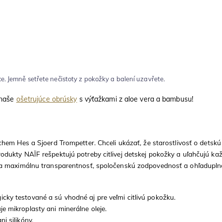
ce. Jemně setřete nečistoty z pokožky a balení uzavřete.
 naše
ošetrujúce obrúsky
s výťažkami z aloe vera a bambusu!
chem Hes a Sjoerd Trompetter. Chceli ukázať, že starostlivosť o detsk
odukty NAÏF rešpektujú potreby citlivej detskej pokožky a uľahčujú k
na maximálnu transparentnosť, spoločenskú zodpovednosť a ohľadupln
cky testované a sú vhodné aj pre veľmi citlivú pokožku.
e mikroplasty ani minerálne oleje.
i silikóny.