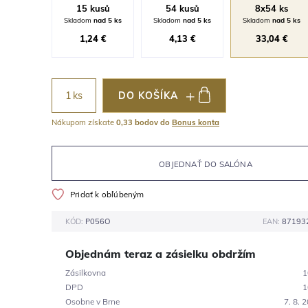
15 kusů
54 kusů
8x54 ks
Skladom
nad 5 ks
Skladom
nad 5 ks
Skladom
nad 5 ks
1,24 €
4,13 €
33,04 €
ks
DO KOŠÍKA
Nákupom získate
0,33 bodov do
Bonus konta
OBJEDNAŤ DO SALÓNA
Pridať k obľúbeným
KÓD:
P056O
EAN:
87193
Objednám teraz a zásielku obdržím
Zásilkovna
1
DPD
1
Osobne v Brne
7. 8. 