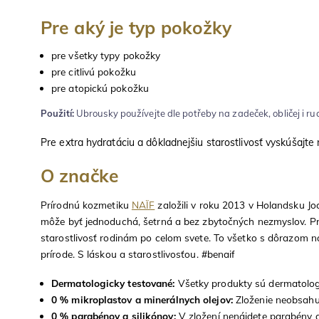
Pre aký je typ pokožky
pre všetky typy pokožky
pre citlivú pokožku
pre atopickú pokožku
Použití:
Ubrousky používejte dle potřeby na zadeček, obličej i ru
Pre extra hydratáciu a dôkladnejšiu starostlivosť vyskúšajte
O značke
Prírodnú kozmetiku
NAÏF
založili v roku 2013 v Holandsku Jo
môže byť jednoduchá, šetrná a bez zbytočných nezmyslov. Pr
starostlivosť rodinám po celom svete. To všetko s dôrazom 
prírode. S láskou a starostlivosťou. #benaif
Dermatologicky testované:
Všetky produkty sú dermatologi
0 % mikroplastov a minerálnych olejov:
Zloženie neobsahuj
0 % parabénov a silikónov:
V zložení nenájdete parabény an