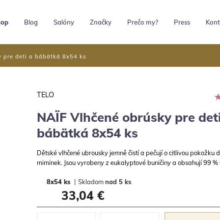
hop
Blog
Salóny
Značky
Prečo my?
Press
Kont
 pre deti a bábätká 8x54 ks
TELO
NAÏF Vlhčené obrúsky pre det
bábätká 8x54 ks
Dětské vlhčené ubrousky jemně čistí a pečují o citlivou pokožku d
miminek. Jsou vyrobeny z eukalyptové buničiny a obsahují 99 %
8x54 ks
|
Skladom
nad 5 ks
33,04 €