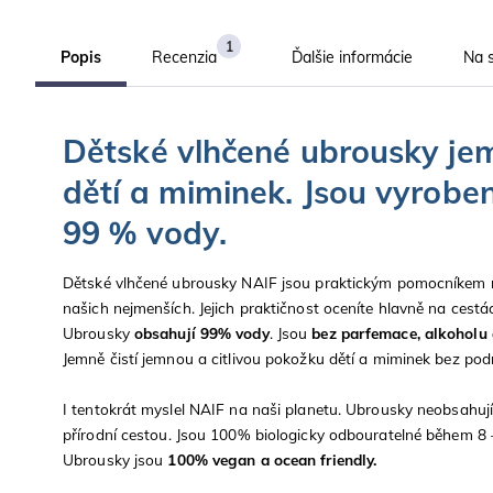
1
Popis
Recenzia
Ďalšie informácie
Na s
Dětské vlhčené ubrousky jemn
dětí a miminek. Jsou vyrobe
99 % vody.
Dětské vlhčené ubrousky NAIF jsou praktickým pomocníkem nej
našich nejmenších. Jejich praktičnost oceníte hlavně na cest
Ubrousky
obsahují 99% vody
. Jsou
bez parfemace, alkoholu 
Jemně čistí jemnou a citlivou pokožku dětí a miminek bez podr
I tentokrát myslel NAIF na naši planetu. Ubrousky neobsahuj
přírodní cestou. Jsou 100% biologicky odbouratelné během 8 
Ubrousky jsou
100% vegan a ocean friendly.