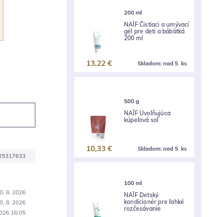
200 ml
NAÏF Čistiaci a umývací
gél pre deti a bábätká
200 ml
13,22 €
Skladom:
nad 5 ks
500 g
NAÏF Uvoľňujúca
kúpeľová soľ
10,33 €
Skladom:
nad 5 ks
25317633
100 ml
0. 8. 2026
NAÏF Detský
kondicionér pre ľahké
0. 8. 2026
rozčesávanie
2026 16:05