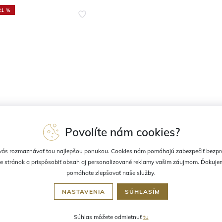
21 %
VANIE
VLASY
prej po opaľovaní pre deti a
NAÏF Vyživujúci šampón pre b
Povolíte nám cookies?
ká 175 ml
a deti náhradná náplň 500 ml
om:
nad 3 ks
Skladom:
nad 3 ks
ás rozmaznávať tou najlepšou ponukou. Cookies nám pomáhajú zabezpečiť bezp
6 €
22,72 €
19,83 €
e stránok a prispôsobiť obsah aj personalizované reklamy vašim záujmom. Ďakuje
pomáhate zlepšovať naše služby.
NASTAVENIA
SÚHLASÍM
Súhlas môžete odmietnuť
tu