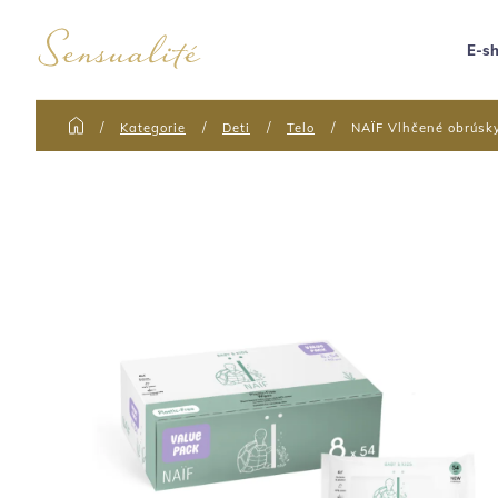
E-s
Kategorie
Deti
Telo
NAÏF Vlhčené obrúsky