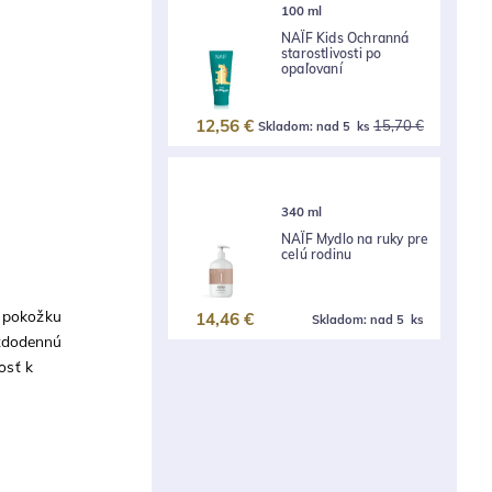
100 ml
NAÏF Kids Ochranná
starostlivosti po
opaľovaní
12,56 €
15,70 €
Skladom:
nad 5 ks
340 ml
NAÏF Mydlo na ruky pre
celú rodinu
ú pokožku
14,46 €
Skladom:
nad 5 ks
aždodennú
osť k