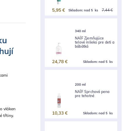
5,95 €
7,44 €
Skladom:
nad 5 ks
340 ml
ku
NAÏF Zjemňujúce
telové mlieko pre deti a
bábätká
hují
24,78 €
Skladom:
nad 5 ks
kami
200 ml
NAÏF Sprchová pena
pre tehotné
do vláken
10,33 €
Skladom:
nad 5 ks
 třtiny.