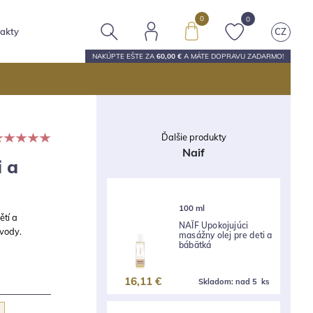
0
0
akty
CZ
NAKÚPTE EŠTE ZA
60,00 €
A MÁTE
DOPRAVU ZADARMO
!
Ďalšie produkty
Naif
i a
100 ml
ětí a
NAÏF Upokojujúci
 vody.
masážny olej pre deti a
bábätká
16,11 €
Skladom:
nad 5 ks