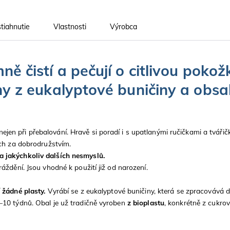
tiahnutie
Vlastnosti
Výrobca
ě čistí a pečují o citlivou pokož
ny z eukalyptové buničiny a obsa
en při přebalování. Hravě si poradí i s upatlanými ručičkami a tvářič
ách za dobrodružstvím.
a jakýchkoliv dalších nesmyslů.
áždění. Jsou vhodné k použití již od narození.
í
žádné plasty.
Vyrábí se z eukalyptové buničiny, která se zpracovává 
–10 týdnů. Obal je už tradičně vyroben
z bioplastu
, konkrétně z cukrové