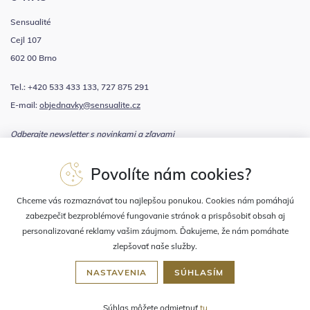
Sensualité
Cejl 107
602 00 Brno
Tel.: +420 533 433 133, 727 875 291
E-mail:
objednavky@sensualite.cz
Odberajte newsletter s novinkami a zľavami
Povolíte nám cookies?
Súhlasím sa
spracovaním osobných údajov
Chceme vás rozmaznávať tou najlepšou ponukou. Cookies nám pomáhajú
zabezpečiť bezproblémové fungovanie stránok a prispôsobiť obsah aj
personalizované reklamy vašim záujmom. Ďakujeme, že nám pomáhate
zlepšovať naše služby.
NASTAVENIA
SÚHLASÍM
2023 © Sensualité, prevádzkuje
BK Kosmetika, s.r.o.
Súhlas môžete odmietnuť
tu