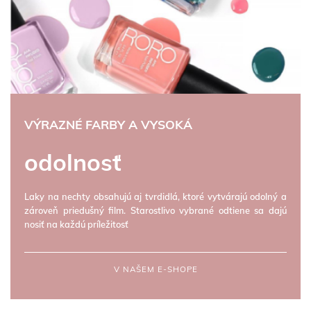
VÝRAZNÉ FARBY A VYSOKÁ
odolnosť
Laky na nechty obsahujú aj tvrdidlá, ktoré vytvárajú odolný a
zároveň priedušný film. Starostlivo vybrané odtiene sa dajú
nosiť na každú príležitosť
V NAŠEM E-SHOPE