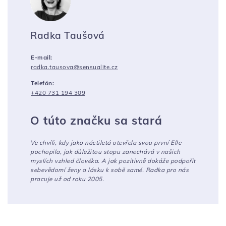
Radka Taušová
E-mail:
radka.tausova@sensualite.cz
Telefón:
+420 731 194 309
O túto značku sa stará
Ve chvíli, kdy jako náctiletá otevřela svou první Elle
pochopila, jak důležitou stopu zanechává v našich
myslích vzhled člověka. A jak pozitivně dokáže podpořit
sebevědomí ženy a lásku k sobě samé. Radka pro nás
pracuje už od roku 2005.