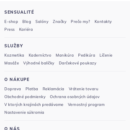
SENSUALITÉ
E-shop
Blog
Salóny
Značky
Prečo my?
Kontakty
Press
Kariéra
SLUŽBY
Kozmetika
Kaderníctvo
Manikúra
Pedikúra
Líčenie
Masáže
Výhodné balíčky
Darčekové poukazy
O NÁKUPE
Doprava
Platba
Reklamácia
Vrátenie tovaru
Obchodné podmienky
Ochrana osobných údajov
V ktorých krajinách predávame
Vernostný program
Nastavenie súkromia
O NÁS