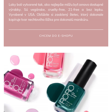
Laky boli vytvorené tak, ako najlepšie môžu byť cenovo dostupné
výrobky. Sú vegánske, cruelty-free, 21-free a bez lepku.
Vyrobené v USA. Obľúbite si zaoblený štetec, ktorý dokonale
kopíruje tvar nechtového lôžka pre dokonalú manikúru.
CHCEM DO E-SHOPU