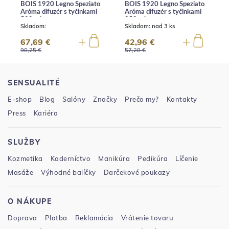
BOIS 1920 Legno Speziato
BOIS 1920 Legno Speziato
Aróma difuzér s tyčinkami
Aróma difuzér s tyčinkami
500 ml
250 ml
Skladom:
Skladom:
nad 3 ks
67,69 €
42,96 €
90,25 €
57,28 €
SENSUALITÉ
E-shop
Blog
Salóny
Značky
Prečo my?
Kontakty
Press
Kariéra
SLUŽBY
Kozmetika
Kaderníctvo
Manikúra
Pedikúra
Líčenie
Masáže
Výhodné balíčky
Darčekové poukazy
O NÁKUPE
Doprava
Platba
Reklamácia
Vrátenie tovaru