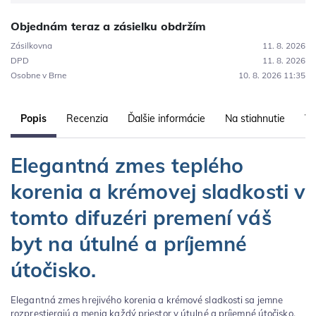
Objednám teraz a zásielku obdržím
Zásilkovna
11. 8. 2026
DPD
11. 8. 2026
Osobne v Brne
10. 8. 2026 11:35
Popis
Recenzia
Ďalšie informácie
Na stiahnutie
Vl
Elegantná zmes teplého
korenia a krémovej sladkosti v
tomto difuzéri premení váš
byt na útulné a príjemné
útočisko.
Elegantná zmes hrejivého korenia a krémové sladkosti sa jemne
rozprestierajú a menia každý priestor v útulné a príjemné útočisko.