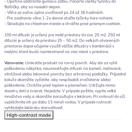
- Opatrne odstráňte gumovú zátku. Ponorte všetky tyčinky do
fľaštičky, aby sa nasiakli olejom.
- Vôňa sa začne úplne uvoľňovať po 24 až 36 hodinách.
- Pre zosilnenie vône 1-2x denne otočte tyčinky hore nohami.
- Skladujte na chladnom mieste a chráňte pred priamym svetlom.
100 ml difuzér je určený pre malé priestory do cca. 20 m2. 250 ml
difuzér je určený do priestoru 25 – 50 m2. Do veľkých otvorených
priestorov doporučujeme využiť väčšie difuzéry v kombinácii s
malými, ktoré budú rozmiestnené na viac miest v priestore.
Varovanie:
Umiestite produkt na rovný povrch. Aby ste sa vyhli
poškodeniu nábytka, neumiestňujte difuzér na kameň, maľované,
vitrážové alebo lakované povrchy bez ochrannej podložky. Prípadné
kaluže okamžite vyčistite, aby nespôsobili znečistenie alebo
poškodenie. Chráňte pred teplom a plameňom. Udržujte mimo
dosahu detí a zvierat. Nejedzte. V prípade požitia, vypite veľké
množstvo vody a okamžite konzultujte s lekárom. Pri vniknutí do očí,
vypláchnite ich po dobu 15 minút vodou. V prípade nutnosti
vyhľadajte lekársku starostlivosť.
High-contrast mode