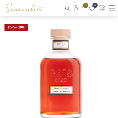
0
0
CZ
ZĽAVA 25%