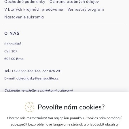
Obchodné podmienky
Ochrana osobných údajov
V ktorých krajinách predávame
Vernostný program
Nastavenie súkromia
O NÁS
Sensualité
Cejl 107
602 00 Brno
Tel.: +420 533 433 133, 727 875 291
E-mail:
objednavky@sensualite.cz
Odberajte newsletter s novinkami a zľavami
Povolíte nám cookies?
Súhlasím sa
spracovaním osobných údajov
Chceme vás rozmaznávať tou najlepšou ponukou. Cookies nám pomáhajú
zabezpečiť bezproblémové fungovanie stránok a prispôsobiť obsah aj