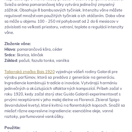
Svieža aróma pomarančovej kôry vytvára jedinečný zmyselný
zážitok. Obsahuje 8 bambusových tyčiniek. Intenzitu vône môžete
regulovať množstvom použitých tyčiniek a ich otáčaním. Doba vône
sa môže u objemu 100 - 250 ml pohybovať od 2 do 6 mesiacov v
závislosti na veľkosti priestoru, vetraní, teplote a regulácii intenzity
vône.
Zloženie vône:
Hlava
: pomarančová kôra, céder
Srdce
: škorica, klinček
Základ
: pačuli, fazuľa tonka, vanilka
Talianská značka B
ois
1920
vyjadruje vášeň rodiny Galardi pre
výrobu parfúmov, ktorá sa predáva z generácie na generáciu.
Ingrediencie kombinujú tradície a inovácie. Vytvárajú harmóniu
jedinečných a okúzlujúcich olfaktorných kompozícií. Príbeh začal v
roku 1920, kedy začal starý otec Guido Galardi experimentovať s
prvými receptúrami v jeho malej dielne vo Florencii. Zbieral Spigo
(levandulové kvety), ktoré kvitnú na florentských kopcoch. Snažil sa
miešať rôzne expresívne ingrediencie: esenciálne oleje, vonné
roztoky, parfumované vankúšiky.
Použitie: