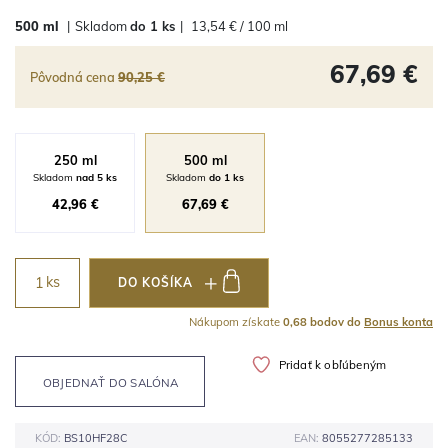
500 ml
|
Skladom
do 1 ks
|
13,54 € / 100 ml
67,69 €
Pôvodná cena
90,25 €
250 ml
500 ml
Skladom
nad 5 ks
Skladom
do 1 ks
42,96 €
67,69 €
ks
DO KOŠÍKA
Nákupom získate
0,68 bodov do
Bonus konta
Pridať k obľúbeným
OBJEDNAŤ DO SALÓNA
KÓD:
BS10HF28C
EAN:
8055277285133