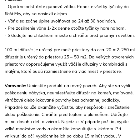
- Opatrne odstráňte gumovú zátku. Ponorte všetky tyčinky do
fľaštičky, aby sa nasiakli olejom.
- Vôňa sa začne úplne uvoľňovať po 24 až 36 hodinách.
- Pre zosilnenie vône 1-2x denne otočte tyčinky hore nohami.
- Skladujte na chladnom mieste a chráňte pred priamym svetlom.
100 ml difuzér je určený pre malé priestory do cca. 20 m2. 250 ml
difuzér je určený do priestoru 25 – 50 m2. Do veľkých otvorených
priestorov doporučujeme využiť väčšie difuzéry v kombinácii s
malými, ktoré budú rozmiestnené na viac miest v priestore.
Varovanie:
Umiestite produkt na rovný povrch. Aby ste sa vyhli
poškodeniu nábytka, neumiestňujte difuzér na kameň, maľované,
vitrážové alebo lakované povrchy bez ochrannej podložky.
Prípadné kaluže okamžite vyčistite, aby nespôsobili znečistenie
alebo poškodenie. Chráňte pred teplom a plameňom. Udržujte
mimo dosahu detí a zvierat. Nejedzte. V prípade požitia, vypite
veľké množstvo vody a okamžite konzultujte s lekárom. Pri
vniknutí do očí, vypláchnite ich po dobu 15 minút vodou. V