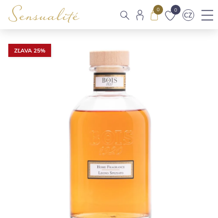
0
0
CZ
ZĽAVA 25%