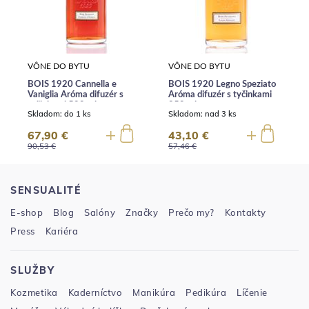
VÔNE DO BYTU
VÔNE DO BYTU
BOIS 1920 Cannella e
BOIS 1920 Legno Speziato
Vaniglia Aróma difuzér s
Aróma difuzér s tyčinkami
tyčinkami 500 ml
250 ml
Skladom:
do 1 ks
Skladom:
nad 3 ks
67,90 €
43,10 €
90,53 €
57,46 €
SENSUALITÉ
E-shop
Blog
Salóny
Značky
Prečo my?
Kontakty
Press
Kariéra
SLUŽBY
Kozmetika
Kaderníctvo
Manikúra
Pedikúra
Líčenie