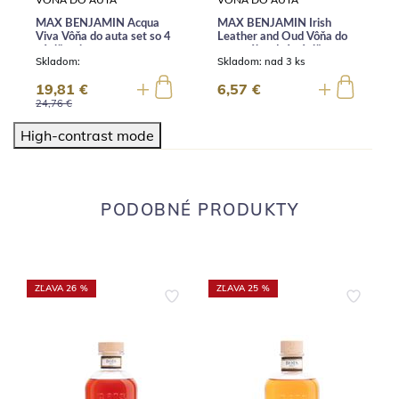
VÔŇA DO AUTA
VÔŇA DO AUTA
MAX BENJAMIN Acqua
MAX BENJAMIN Irish
Viva Vôňa do auta set so 4
Leather and Oud Vôňa do
náplňami
auta náhradná náplň
Skladom:
Skladom:
nad 3 ks
19,81 €
6,57 €
24,76 €
High-contrast mode
PODOBNÉ PRODUKTY
ZĽAVA 26 %
ZĽAVA 25 %