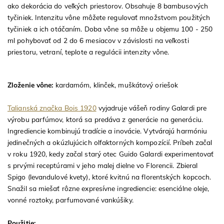
ako dekorácia do veľkých priestorov. Obsahuje 8 bambusových
tyčiniek. Intenzitu vône môžete regulovať množstvom použitých
tyčiniek a ich otáčaním. Doba vône sa môže u objemu 100 - 250
ml pohybovať od 2 do 6 mesiacov v závislosti na veľkosti
priestoru, vetraní, teplote a regulácii intenzity vône.
Zloženie vône:
kardamóm, klinček, muškátový oriešok
Talianská značka B
ois
1920
vyjadruje vášeň rodiny Galardi pre
výrobu parfúmov, ktorá sa predáva z generácie na generáciu.
Ingrediencie kombinujú tradície a inovácie. Vytvárajú harmóniu
jedinečných a okúzlujúcich olfaktorných kompozícií. Príbeh začal
v roku 1920, kedy začal starý otec Guido Galardi experimentovať
s prvými receptúrami v jeho malej dielne vo Florencii. Zbieral
Spigo (levandulové kvety), ktoré kvitnú na florentských kopcoch.
Snažil sa miešať rôzne expresívne ingrediencie: esenciálne oleje,
vonné roztoky, parfumované vankúšiky.
Použitie: