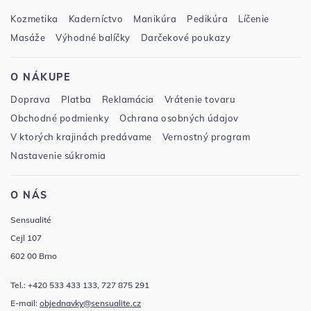
Kozmetika
Kaderníctvo
Manikúra
Pedikúra
Líčenie
Masáže
Výhodné balíčky
Darčekové poukazy
O NÁKUPE
Doprava
Platba
Reklamácia
Vrátenie tovaru
Obchodné podmienky
Ochrana osobných údajov
V ktorých krajinách predávame
Vernostný program
Nastavenie súkromia
O NÁS
Sensualité
Cejl 107
602 00 Brno
Tel.: +420 533 433 133, 727 875 291
E-mail:
objednavky@sensualite.cz