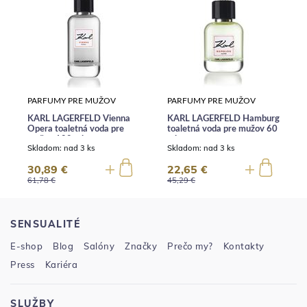
PARFUMY PRE MUŽOV
PARFUMY PRE MUŽOV
KARL LAGERFELD Vienna
KARL LAGERFELD Hamburg
Opera toaletná voda pre
toaletná voda pre mužov 60
mužov 100 ml
ml
Skladom:
nad 3 ks
Skladom:
nad 3 ks
30,89 €
22,65 €
61,78 €
45,29 €
SENSUALITÉ
E-shop
Blog
Salóny
Značky
Prečo my?
Kontakty
Press
Kariéra
SLUŽBY