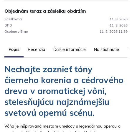
Objednám teraz a zásielku obdržím
Zásilkovna
11. 8. 2026
DPD
11. 8. 2026
Osobne v Brne
11. 8. 2026 11:39
Popis
Recenzia
Ďalšie informácie
Na stiahnutie
Vl
Nechajte zaznieť tóny
čierneho korenia a cédrového
dreva v aromatickej vôni,
stelesňujúcu najznámejšiu
svetovú opernú scénu.
Vôňa je inšpirovaná mestom umelcov s legendárnou operou a