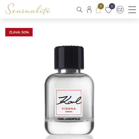
0
0
CZ
ZĽAVA 50%