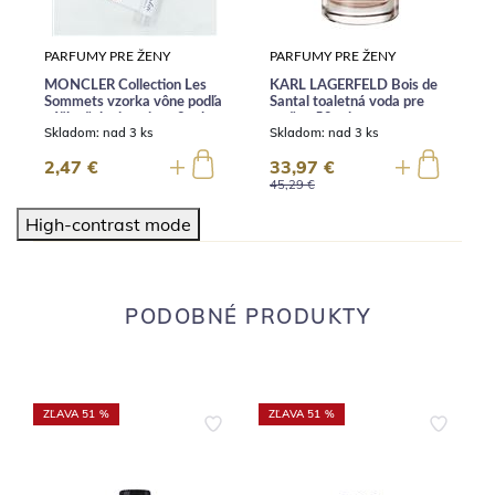
PARFUMY PRE ŽENY
PARFUMY PRE ŽENY
MONCLER Collection Les
KARL LAGERFELD Bois de
Sommets vzorka vône podľa
Santal toaletná voda pre
vášho želania unisex 2 ml
mužov 50 ml
Skladom:
nad 3 ks
Skladom:
nad 3 ks
2,47 €
33,97 €
45,29 €
High-contrast mode
PODOBNÉ PRODUKTY
ZĽAVA 51 %
ZĽAVA 51 %