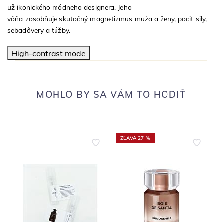
už ikonického módneho designera. Jeho
vôňa zosobňuje skutočný magnetizmus muža a ženy, pocit sily,
sebadôvery a túžby.
High-contrast mode
MOHLO BY SA VÁM TO HODIŤ
ZĽAVA 27 %