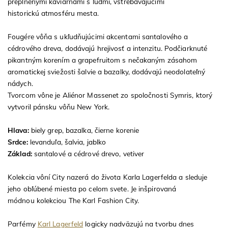
preplnenými kaviarňami s ľudmi, vstrebávajúcimi
historickú atmosféru mesta.
Fougére vôňa s ukľudňujúcimi akcentami santalového a
cédrového dreva, dodávajú hrejivosť a intenzitu. Podčiarknuté
pikantným korením a grapefruitom s nečakaným zásahom
aromatickej sviežosti šalvie a bazalky, dodávajú neodolateľný
nádych.
Tvorcom vône je Aliénor Massenet zo spoločnosti Symris, ktorý
vytvoril pánsku vôňu New York.
Hlava:
biely grep, bazalka, čierne korenie
Srdce:
levanduľa, šalvia, jablko
Základ:
santalové a cédrové drevo, vetiver
Kolekcia vôní City nazerá do života Karla Lagerfelda a sleduje
jeho obľúbené miesta po celom svete. Je inšpirovaná
módnou kolekciou The Karl Fashion City.
Parfémy
Karl Lagerfeld
logicky nadväzujú na tvorbu dnes