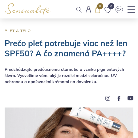
0
0
CZ
PLEŤ A TELO
Prečo pleť potrebuje viac než len
SPF50? A čo znamená PA++++?
Predchádzajte predčasnému starnutiu a vzniku pigmentových
škvŕn. Vysvetlíme vám, aký je rozdiel medzi celoročnou UV
ochranou a opaľovacími krémami na dovolenku.