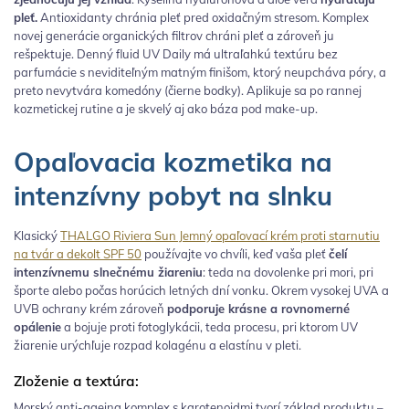
pleť.
Antioxidanty chránia pleť pred oxidačným stresom. Komplex
novej generácie organických filtrov chráni pleť a zároveň ju
rešpektuje. Denný fluid UV Daily má ultraľahkú textúru bez
parfumácie s neviditeľným matným finišom, ktorý neupcháva póry, a
preto nevytvára komedóny (čierne bodky). Aplikuje sa po rannej
kozmetickej rutine a je skvelý aj ako báza pod make-up.
Opaľovacia kozmetika na
intenzívny pobyt na slnku
Klasický
THALGO Riviera Sun Jemný opaľovací krém proti starnutiu
na tvár a dekolt SPF 50
používajte vo chvíli, keď vaša pleť
čelí
intenzívnemu slnečnému žiareniu
: teda na dovolenke pri mori, pri
športe alebo počas horúcich letných dní vonku. Okrem vysokej UVA a
UVB ochrany krém zároveň
podporuje krásne a rovnomerné
opálenie
a bojuje proti fotoglykácii, teda procesu, pri ktorom UV
žiarenie urýchľuje rozpad kolagénu a elastínu v pleti.
Zloženie a textúra:
Morský anti-ageing komplex s karotenoidmi tvorí základ produktu –