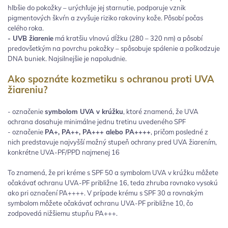
hlbšie do pokožky – urýchľuje jej starnutie, podporuje vznik
pigmentových škvŕn a zvyšuje riziko rakoviny kože. Pôsobí počas
celého roka.
- UVB žiarenie
má kratšiu vlnovú dĺžku (280 – 320 nm) a pôsobí
predovšetkým na povrchu pokožky – spôsobuje spálenie a poškodzuje
DNA buniek. Najsilnejšie je napoludnie.
Ako spoznáte kozmetiku s ochranou proti UVA
žiareniu?
- označenie
symbolom UVA v krúžku
, ktoré znamená, že UVA
ochrana dosahuje minimálne jednu tretinu uvedeného SPF
- označenie
PA+, PA++, PA+++ alebo PA++++
, pričom posledné z
nich predstavuje najvyšší možný stupeň ochrany pred UVA žiarením,
konkrétne UVA-PF/PPD najmenej 16
To znamená, že pri kréme s SPF 50 a symbolom UVA v krúžku môžete
očakávať ochranu UVA-PF približne 16, teda zhruba rovnako vysokú
ako pri označení PA++++. V prípade krému s SPF 30 a rovnakým
symbolom môžete očakávať ochranu UVA-PF približne 10, čo
zodpovedá nižšiemu stupňu PA+++.