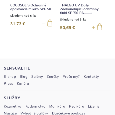
COCOSOLIS Ochranné
THALGO UV Daily
opaľovacie mlieko SPF 50
Zdokonaľujúci ochranný
fluid SPF50 PA++++
Skladom:
nad 5 ks
Skladom:
nad 5 ks
31,73 €
50,69 €
SENSUALITÉ
E-shop
Blog
Salóny
Značky
Prečo my?
Kontakty
Press
Kariéra
SLUŽBY
Kozmetika
Kaderníctvo
Manikúra
Pedikúra
Líčenie
Masáže
Výhodné balíčky
Darčekové poukazy