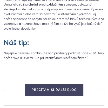
Dunaliella salina
chráni pred oxidačným stresom
, astaxantín
zlepšuje kvalitu melanínu a podporuje rovnomerné opálenie. Kyselina
hyalurónová a aloe vera sa postarajú o intenzívnu hydratáciu aj
počas celodenného pobytu na slnku. Krém má ľahkú textúru, rýchlo sa
vstrebáva a nezanecháva mastný film, takže ho využijete každý deň
svojej letnej dovolenky.
Náš tip:
Najlepšie riešenie? Kombinujte oba produkty podľa situácie – UV Daily
počas roka a Riviera Sun pri intenzívnom slnečnom žiarení.
PREČÍTAM SI ĎALŠÍ BLOG