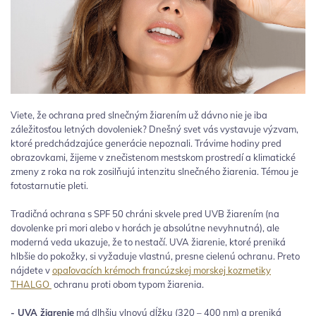
Viete, že ochrana pred slnečným žiarením už dávno nie je iba
záležitosťou letných dovoleniek? Dnešný svet vás vystavuje výzvam,
ktoré predchádzajúce generácie nepoznali. Trávime hodiny pred
obrazovkami, žijeme v znečistenom mestskom prostredí a klimatické
zmeny z roka na rok zosilňujú intenzitu slnečného žiarenia. Témou je
fotostarnutie pleti.
Tradičná ochrana s SPF 50 chráni skvele pred UVB žiarením (na
dovolenke pri mori alebo v horách je absolútne nevyhnutná), ale
moderná veda ukazuje, že to nestačí. UVA žiarenie, ktoré preniká
hlbšie do pokožky, si vyžaduje vlastnú, presne cielenú ochranu. Preto
nájdete v
opaľovacích krémoch francúzskej morskej kozmetiky
THALGO
ochranu proti obom typom žiarenia.
- UVA žiarenie
má dlhšiu vlnovú dĺžku (320 – 400 nm) a preniká