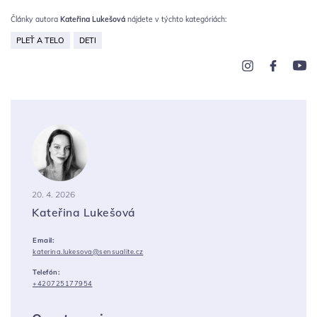
Články autora
Kateřina Lukešová
nájdete v týchto kategóriách:
PLEŤ A TELO
DETI
20. 4. 2026
Kateřina Lukešová
Email:
katerina.lukesova@sensualite.cz
Telefón:
+420725177954