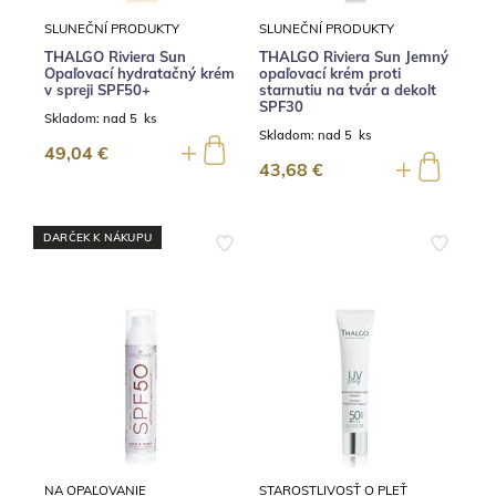
SLUNEČNÍ PRODUKTY
SLUNEČNÍ PRODUKTY
THALGO Riviera Sun
THALGO Riviera Sun Jemný
Opaľovací hydratačný krém
opaľovací krém proti
v spreji SPF50+
starnutiu na tvár a dekolt
SPF30
Skladom:
nad 5 ks
Skladom:
nad 5 ks
49,04 €
43,68 €
DARČEK K NÁKUPU
NA OPAĽOVANIE
STAROSTLIVOSŤ O PLEŤ