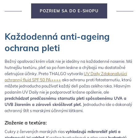
POZRIEM SA DO E-SHOPU
Každodenná anti-ageing
ochrana pleti
Bežný opaľovací krém však nie je ideálny na každodenné nosenie. Má
hutnejšiu textúru, pleť sa po ňom leskne a chýbajú mu dostatočné
ošetrujúce účinky. Preto THALGO vytvorilo
UV Daily Zdokonaľujúci
ochranný fluid SPF 50 PA++++
ako ochranu proti fotostarnutiu, ktorú
môžete jednoducho používať každý deň počas celého roka. Hlavným
poslaním UV Daily nie je podporovať krásne opálenie, ale
predchádzať predčasnému starnutiu pleti spôsobenému UVA a
UVB žiarením a zároveň skrášľovať pleť.
Jednoducho ide o dokonalý
ochranný štít s morskými účinnými látkami.
Zloženie a textúra:
Cukry z červených morských rias
vyhladzujú mikroreliéf pleti a
zjednocujú jej vzhľad
. Kyselina hyalurónová a aloe vera
hydratujú